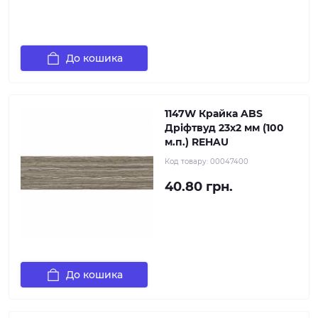
До кошика
1147W Крайка ABS
Дріфтвуд 23х2 мм (100
м.п.) REHAU
Код товару:
00047400
40.80 грн.
До кошика