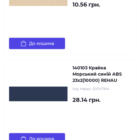
10.56 грн.
До кошика
140103 Крайка
Морський синій ABS
23х2(10000) REHAU
Код товару:
00047944
28.14 грн.
До кошика