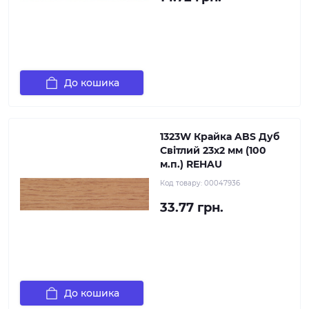
До кошика
1323W Крайка ABS Дуб
Світлий 23х2 мм (100
м.п.) REHAU
Код товару:
00047936
33.77 грн.
До кошика