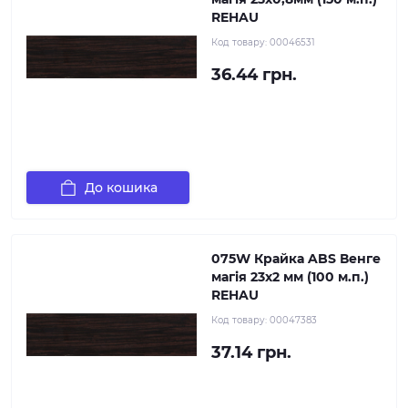
REHAU
Код товару:
00046531
36.44 грн.
До кошика
075W Крайка ABS Венге
магія 23х2 мм (100 м.п.)
REHAU
Код товару:
00047383
37.14 грн.