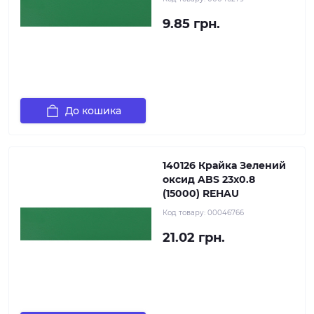
9.85 грн.
До кошика
140126 Крайка Зелений
оксид ABS 23х0.8
(15000) REHAU
Код товару:
00046766
21.02 грн.