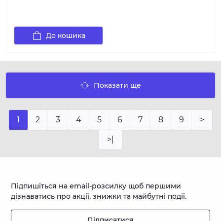
До кошика
Показати ще
1
2
3
4
5
6
7
8
9
>
>|
Підпишіться на email-розсилку щоб першими
дізнаватись про акції, знижки та майбутні події.
Підписатися