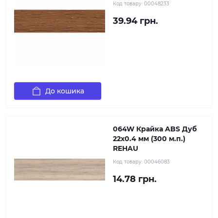
Код товару:
00048233
39.94 грн.
До кошика
064W Крайка ABS Дуб
22х0.4 мм (300 м.п.)
REHAU
Код товару:
00046083
14.78 грн.