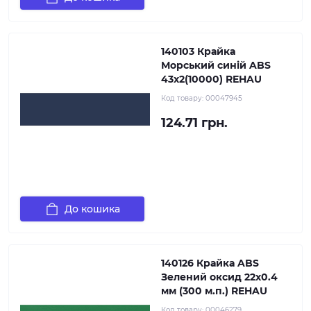
140103 Крайка
Морський синій ABS
43х2(10000) REHAU
Код товару:
00047945
124.71 грн.
До кошика
140126 Крайка ABS
Зелений оксид 22х0.4
мм (300 м.п.) REHAU
Код товару:
00046279