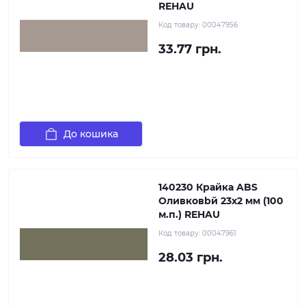
REHAU
Код товару:
00047956
33.77 грн.
До кошика
140230 Крайка ABS
Оливковbй 23х2 мм (100
м.п.) REHAU
Код товару:
00047961
28.03 грн.