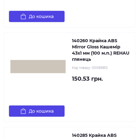
До кошика
140260 Крайка ABS
Mirror Gloss Кашемір
43х1 мм (100 м.п.) REHAU
глянець
Код товару:
00083855
150.53 грн.
До кошика
140285 Крайка ABS