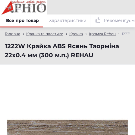
Все про товар
Характеристики
Рекомендуєм
Головна
Крайка та пластики
Крайка
Кромка Rehau
1222W 
1222W Крайка ABS Ясень Таорміна
22х0.4 мм (300 м.п.) REHAU