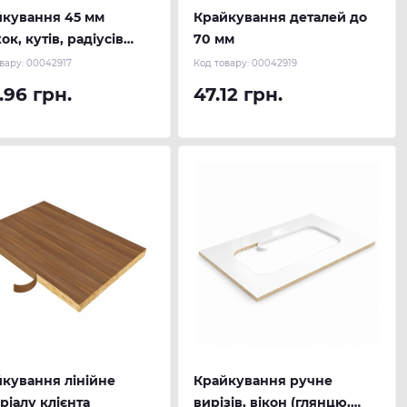
йкування 45 мм
Крайкування деталей до
ок, кутів, радіусів
70 мм
нця, глибокої
вару:
00042917
Код товару:
00042919
тури)
.96 грн.
47.12 грн.
кування лінійне
Крайкування ручне
ріалу клієнта
вирізів, вікон (глянцю,