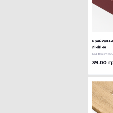
Крайкуван
лінійне
Код товару:
000
39.00 г