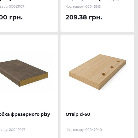
глибокої текстури)
вару:
00063107
Код товару:
00045615
00 грн.
209.38 грн.
бка фрезерного різу
Отвір d-60
вару:
00042947
Код товару:
00042940