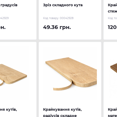
 градусів
Зріз складного кута
Кра
стяж
(гля
042929
Код товару:
00042928
Код то
текс
рн.
49.36 грн.
120
я кутів,
Крайкування кутів,
Край
радіусів складне
мате