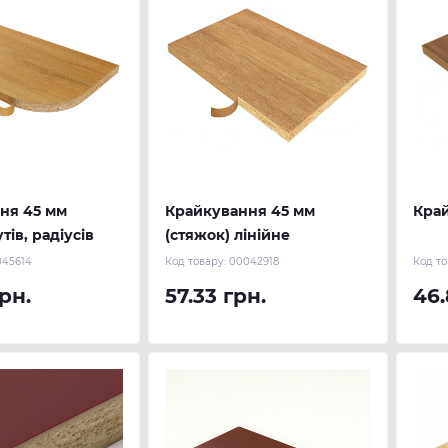
ня 45 мм
Крайкування 45 мм
Край
тів, радіусів
(стяжок) лінійне
045614
Код товару:
00042918
Код то
рн.
57.33 грн.
46.