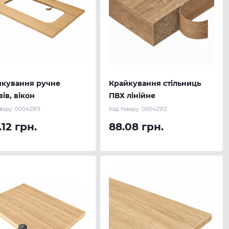
йкування ручне
Крайкування стільниць
зів, вікон
ПВХ лінійне
вару:
00042913
Код товару:
00042912
.12 грн.
88.08 грн.