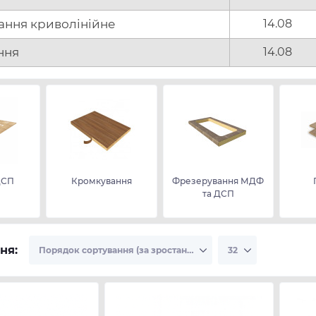
ання криволінійне
14.08
ння
14.08
ДСП
Кромкування
Фрезерування МДФ
та ДСП
ня: