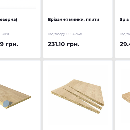
резерна)
Врізання мийки, плити
Зріз
63180
Код товару:
00042948
Код то
9 грн.
231.10 грн.
29.