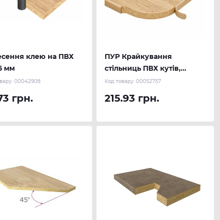
есення клею на ПВХ
ПУР Крайкування
5 мм
стільниць ПВХ кутів,
радіусів
вару:
00042908
Код товару:
00052757
73 грн.
215.93 грн.