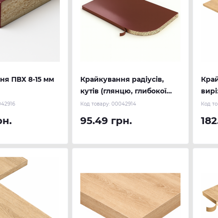
ня ПВХ 8-15 мм
Крайкування радіусів,
Кра
кутів (глянцю, глибокої
вирі
текстури)
42916
Код товару:
00042914
Код то
рн.
95.49 грн.
182