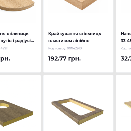
ня стільниць
Крайкування стільниць
Нан
утів і радіусів,
пластиком лінійне
33-4
йне
42911
Код товару:
00042910
Код то
грн.
192.77 грн.
32.