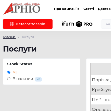
Про компанію
Статті
Достав
Каталог товарів
Головна
Послуги
Послуги
Stock Status
All
В наличии
Порізка
70
Крайкув
ПУР - к
Фрезеру