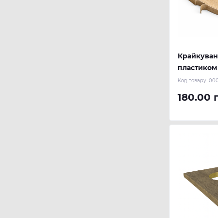
Крайкуван
пластиком к
криволіні
Код товару:
000
180.00 