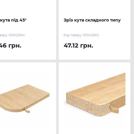
 кута під 45°
Зріз кута складного типу
вару:
00042944
Код товару:
00042943
46 грн.
47.12 грн.