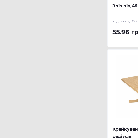
Зріз під 45
Код товару:
00
55.96 г
Крайкуванн
радіусів