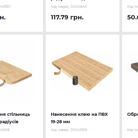
042920
Код товару:
00045645
Код то
н.
117.79 грн.
50.
ня стільниць
Нанесення клею на ПВХ
Обро
радіусів
19-28 мм
45616
Код товару:
00042909
Код то