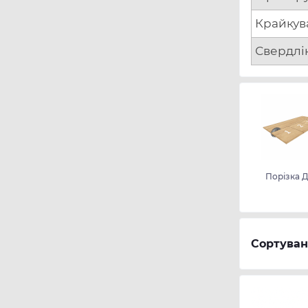
Крайкув
Свердлі
Порізка 
Сортуван