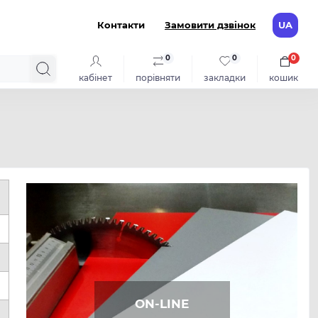
Контакти
Замовити дзвінок
UA
0
0
0
кабінет
порівняти
закладки
кошик
ON-LINE