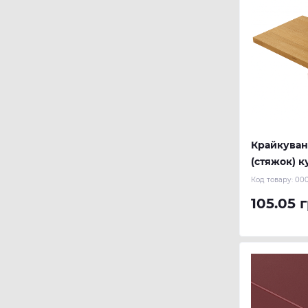
Крайкуван
(стяжок) ку
Код товару:
00
105.05 г