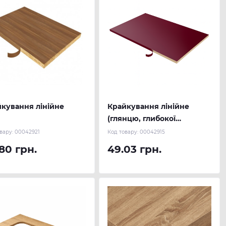
кування лінійне
Крайкування лінійне
(глянцю, глибокої
текстури)
вару:
00042921
Код товару:
00042915
80 грн.
49.03 грн.