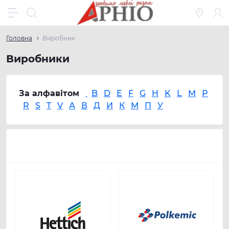
Головна
Виробник
Виробники
За алфавітом
B
D
E
F
G
H
K
L
M
P
R
S
T
V
А
В
Д
И
К
М
П
У