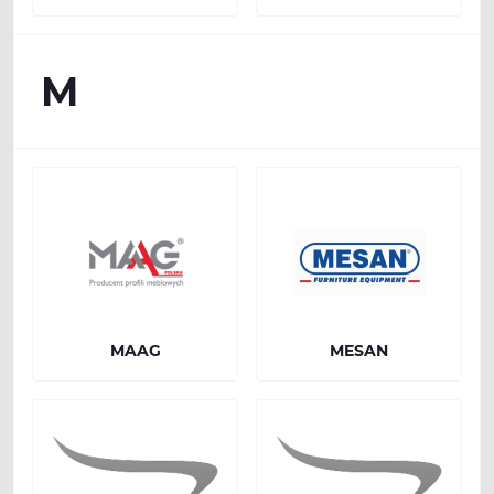
M
MAAG
MESAN