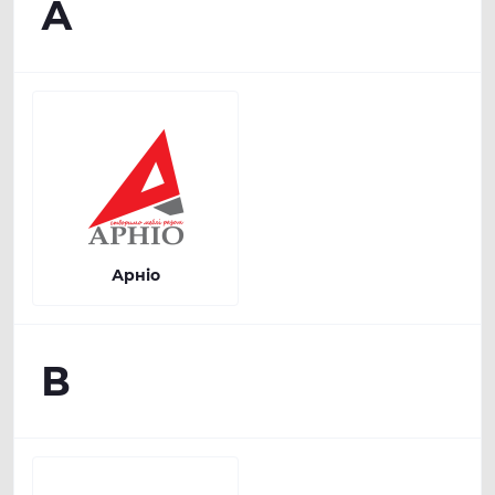
А
Арніо
В