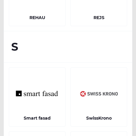
REHAU
REJS
S
Smart fasad
SwissKrono