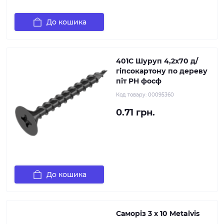
До кошика
401C Шуруп 4,2х70 д/
гіпсокартону по дереву
піт PH фосф
Код товару:
00095360
0.71 грн.
До кошика
Саморіз 3 х 10 Metalvis