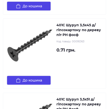
До кошика
401C Шуруп 3,5х45 д/
гіпсокартону по дереву
піт PH фосф
Код товару:
00095363
0.71 грн.
До кошика
401C Шуруп 3,5х51 д/
гіпсокартону по дереву