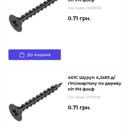
піт PH фосф
Код товару:
00095362
0.71 грн.
До кошика
401C Шуруп 4,2х65 д/
гіпсокартону по дереву
піт PH фосф
Код товару:
00095361
0.71 грн.