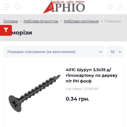
Головна
Меблева фурнітура
Меблеве кріплення
Саморізи
Саморізи
401C Шуруп 3,5х35 д/
гіпсокартону по дереву
піт PH фосф
Код товару:
00095365
0.34 грн.