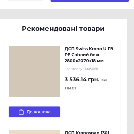
Рекомендовані товари
ДСП Swiss Krono U 119
PE Світлий беж
2800х2070х18 мм
Код товару:
00051168
3 536.14 грн.
за
лист
До кошика
ДСП Kronospan 1301