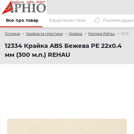
Все про товар
Характеристики
Рекомендуєм
Головна
Крайка та пластики
Крайка
Кромка Rehau
12334 
12334 Крайка ABS Бежева PE 22х0.4
мм (300 м.п.) REHAU