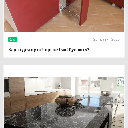
23 травня 2025
блог
Карго для кухні: що це і які бувають?