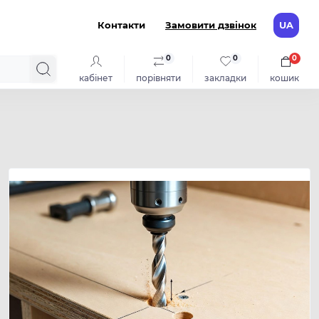
Контакти
Замовити дзвінок
UA
0
0
0
кабінет
порівняти
закладки
кошик