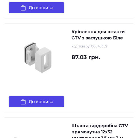
До кошика
Кріплення для штанги
GTV з заглушкою Біле
Код товару:
00043352
87.03 грн.
До кошика
Штанга гардеробна GTV
прямокутна 12х32