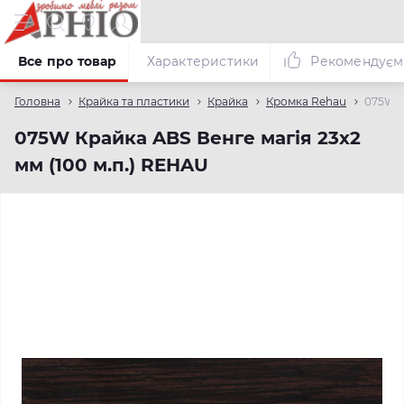
Все про товар
Характеристики
Рекомендуєм
Головна
Крайка та пластики
Крайка
Кромка Rehau
075W К
075W Крайка ABS Венге магія 23х2
мм (100 м.п.) REHAU