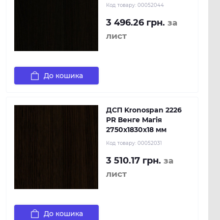
Код товару:
00052044
3 496.26 грн.
за
лист
До кошика
ДСП Kronospan 2226
PR Венге Магія
2750x1830x18 мм
Код товару:
00052031
3 510.17 грн.
за
лист
До кошика