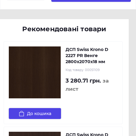
Рекомендовані товари
ДСП Swiss Krono D
2227 PR Венге
2800х2070х18 мм
Код товару:
00051109
3 280.71 грн.
за
лист
До кошика
ДСП Swiss Krono D