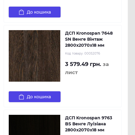
До кошика
ДСП Kronospan 7648
SN Венге Вінтаж
2800x2070x18 мм
Код товару:
00052076
3 579.49 грн.
за
лист
До кошика
ДСП Kronospan 9763
BS Венге Луізіана
2800x2070x18 мм