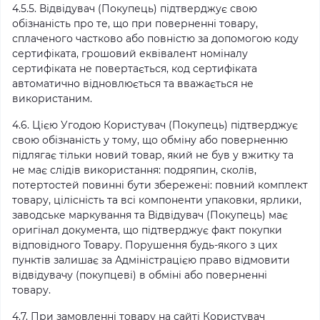
4.5.5. Відвідувач (Покупець) підтверджує свою
обізнаність про те, що при поверненні товару,
сплаченого частково або повністю за допомогою коду
сертифіката, грошовий еквівалент номіналу
сертифіката не повертається, код сертифіката
автоматично відновлюється та вважається не
використаним.
4.6. Цією Угодою Користувач (Покупець) підтверджує
свою обізнаність у тому, що обміну або поверненню
підлягає тільки новий товар, який не був у вжитку та
не має слідів використання: подряпин, сколів,
потертостей повинні бути збережені: повний комплект
товару, цілісність та всі компоненти упаковки, ярлики,
заводське маркування та Відвідувач (Покупець) має
оригінал документа, що підтверджує факт покупки
відповідного Товару. Порушення будь-якого з цих
пунктів залишає за Адміністрацією право відмовити
відвідувачу (покупцеві) в обміні або поверненні
товару.
4.7. При замовленні товару на сайті Користувач