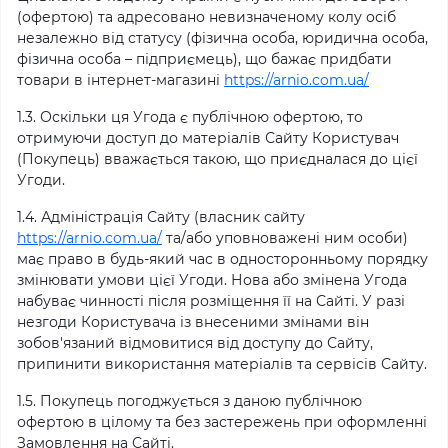
(офертою) та адресовано невизначеному колу осіб
незалежно від статусу (фізична особа, юридична особа,
фізична особа – підприємець), що бажає придбати
товари в інтернет-магазині
https://arnio.com.ua/
1.3. Оскільки ця Угода є публічною офертою, то
отримуючи доступ до матеріалів Сайту Користувач
(Покупець) вважається такою, що приєдналася до цієї
Угоди.
1.4. Адміністрація Сайту (власник сайту
https://arnio.com.ua/
та/або уповноважені ним особи)
має право в будь-який час в односторонньому порядку
змінювати умови цієї Угоди. Нова або змінена Угода
набуває чинності після розміщення її на Сайті. У разі
незгоди Користувача із внесеними змінами він
зобов'язаний відмовитися від доступу до Сайту,
припинити використання матеріалів та сервісів Сайту.
1.5. Покупець погоджується з даною публічною
офертою в цілому та без застережень при оформленні
Замовлення на Сайті.