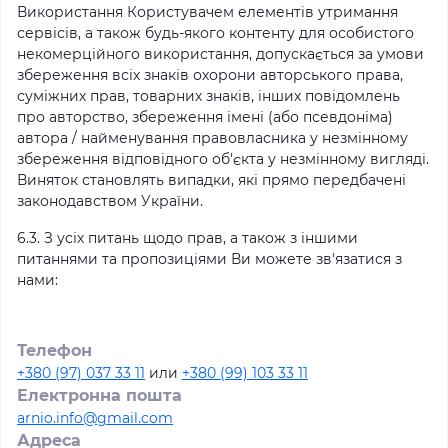
Використання Користувачем елементів утримання
сервісів, а також будь-якого контенту для особистого
некомерційного використання, допускається за умови
збереження всіх знаків охорони авторського права,
суміжних прав, товарних знаків, інших повідомлень
про авторство, збереження імені (або псевдоніма)
автора / найменування правовласника у незмінному
збереження відповідного об'єкта у незмінному вигляді.
Виняток становлять випадки, які прямо передбачені
законодавством України.
6.3. З усіх питань щодо прав, а також з іншими
питаннями та пропозиціями Ви можете зв'язатися з
нами:
Телефон
+380 (97) 037 33 11
или
+380 (99) 103 33 11
Електронна пошта
arnio.info@gmail.com
Адреса