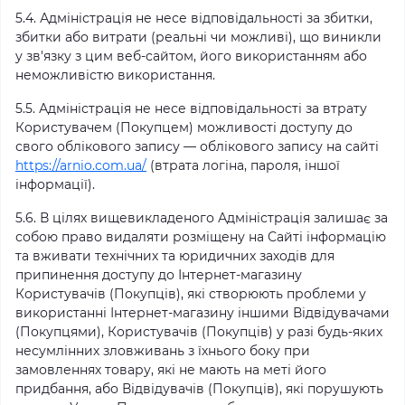
5.4. Адміністрація не несе відповідальності за збитки,
збитки або витрати (реальні чи можливі), що виникли
у зв'язку з цим веб-сайтом, його використанням або
неможливістю використання.
5.5. Адміністрація не несе відповідальності за втрату
Користувачем (Покупцем) можливості доступу до
свого облікового запису — облікового запису на сайті
https://arnio.com.ua/
(втрата логіна, пароля, іншої
інформації).
5.6. В цілях вищевикладеного Адміністрація залишає за
собою право видаляти розміщену на Сайті інформацію
та вживати технічних та юридичних заходів для
припинення доступу до Інтернет-магазину
Користувачів (Покупців), які створюють проблеми у
використанні Інтернет-магазину іншими Відвідувачами
(Покупцями), Користувачів (Покупців) у разі будь-яких
несумлінних зловживань з їхнього боку при
замовленнях товару, які не мають на меті його
придбання, або Відвідувачів (Покупців), які порушують