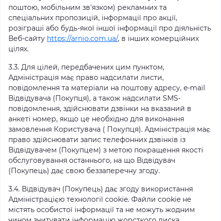
поштою, мобільним зв'язком) рекламних та
спеціальних пропозицій, інформації про акції,
розіграші або будь-якої іншої інформації про діяльність
Веб-сайту
https://arnio.com.ua/
, в інших комерційних
цілях.
3.3. Для цілей, передбачених цим пунктом,
Адміністрація має право надсилати листи,
повідомлення та матеріали на поштову адресу, e-mail
Відвідувача (Покупця), а також надсилати SMS-
повідомлення, здійснювати дзвінки на вказаний в
анкеті номер, якщо це необхідно для виконання
замовлення Користувача ( Покупця). Адміністрація має
право здійснювати запис телефонних дзвінків із
Відвідувачем (Покупцем) з метою покращення якості
обслуговування останнього, на що Відвідувач
(Покупець) дає свою беззаперечну згоду.
3.4. Відвідувач (Покупець) дає згоду використання
Адміністрацією технології cookie. Файли cookie не
містять особистої інформації та не можуть жодним
чином зчитувати інформацію жорсткого диска