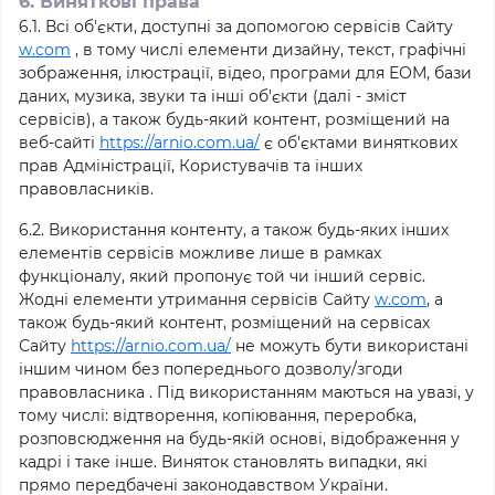
6. Виняткові права
6.1. Всі об'єкти, доступні за допомогою сервісів Сайту
w.com
, в тому числі елементи дизайну, текст, графічні
зображення, ілюстрації, відео, програми для ЕОМ, бази
даних, музика, звуки та інші об'єкти (далі - зміст
сервісів), а також будь-який контент, розміщений на
веб-сайті
https://arnio.com.ua/
є об'єктами виняткових
прав Адміністрації, Користувачів та інших
правовласників.
6.2. Використання контенту, а також будь-яких інших
елементів сервісів можливе лише в рамках
функціоналу, який пропонує той чи інший сервіс.
Жодні елементи утримання сервісів Сайту
w.com
, а
також будь-який контент, розміщений на сервісах
Сайту
https://arnio.com.ua/
не можуть бути використані
іншим чином без попереднього дозволу/згоди
правовласника . Під використанням маються на увазі, у
тому числі: відтворення, копіювання, переробка,
розповсюдження на будь-якій основі, відображення у
кадрі і таке інше. Виняток становлять випадки, які
прямо передбачені законодавством України.