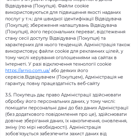
Відвідувача (Покупця). Файли cookie
використовуються для підвищення якості наданих
послуг у т.ч.: для швидкої ідентифікації Відвідувача
(Покупця); збереження налаштувань Відвідувача
(Покупця), його персональних переваг, відстеження
стану сесії доступу Відвідувача (Покупця) та
характерних для нього тенденцій. Адміністрація також
використовує файли cookie для рекламних цілей, у
тому числі керування оголошеннями на сайтах в
Інтернеті. У разі відключення технології cookie
https://arnio.com.ua/
або деяких його
сервісів.Відвідувачем (Покупцем), Адміністрація не
гарантує повну працездатність веб-сайту
3.5. Покупець дає право Адміністрації здійснювати
обробку його персональних даних, у тому числі:
поміщати персональні дані до баз даних Адміністрації
(без додаткового повідомлення про це), здійснювати
довічне зберігання даних, їх накопичення, оновлення,
зміну (по мірі необхідності). Адміністрація
зобов'язується забезпечити захист даних від