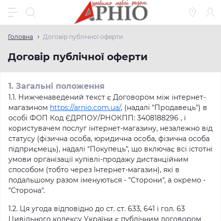
Головна
Договір публічної оферти
Договір публічної оферти
1. Загальні положення
1.1. Нижченаведений текст є Договором між інтернет-
магазином
https://arnio.com.ua/
, (надалі "Продавець") в
особі ФОП Код ЄДРПОУ/РНОКПП: 3408188296 , і
користувачем послуг інтернет-магазину, незалежно від
статусу (фізична особа, юридична особа, фізична особа
підприємець), надалі "Покупець", що включає всі істотні
умови організації купівлі-продажу дистанційним
способом (тобто через Інтернет-магазин), які в
подальшому разом іменуються - "Сторони", а окремо -
"Сторона".
1.2. Ця угода відповідно до ст. ст. 633, 641 і гол. 63
Цивільного кодексу України є публічним договором