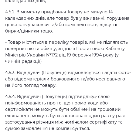
календарних днів;
4.5.2. З моменту придбання Товару не минуло 14
календарних днів, але товар був у вживанні, порушена
цілісність упаковки та/або комплектність, відсутні
бирки/цінники тощо.
- Товар міститься в переліку товарів, які не підлягають
поверненню та обміну, згідно з Постановою Кабінету
Міністрів України №172 від 19 березня 1994 року (у
чинній редакції)
4.5.3. Відвідувач (Покупець) відмовляється надати фото-
або відеоматеріали бракованого та/або несправного
на його погляд товару.
4.5.4. Відвідувач (Покупець) підтверджує свою
поінформованість про те, що промо-коди або
сертифікати не можуть бути обмінені на грошовий
еквівалент, можуть бути застосовані один раз і у разі
застосування різниця між номіналом сертифікату та
сумою замовлення не компенсується.