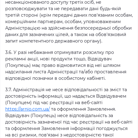
несанкціонованого доступу третіх осіб, не
розповсюджувати та не передавати дані будь-якій
третій стороні (крім передачі даних пов'язаним особам,
комерційним партнерам, особам, уповноваженим
Адміністрацією на здійснення безпосередньої обробки
даних для зазначених цілей, а також на обов'язковий
запит компетентного державного органу).
3.6. У разі небажання отримувати розсилку про
рекламні акції, нові продукти тощо, Відвідувач
(Покупець) має право відмовитися від неї шляхом
надсилання листа Адміністрації та/або проставлення
відповідної позначки в особистому кабінеті.
3.7. Адміністрація не несе відповідальності за зміст та
достовірність інформації, що надається Відвідувачем
(Покупцем) під час реєстрації на веб-сайті
https://arnio.com.ua/
та оформлення Замовлення.
Відвідувач (Покупець) несе відповідальність за
достовірність зазначеної під час реєстрації на веб-сайті
та оформлення Замовлення інформації погоджується
на всі ризики, пов'язані з недостовірністю такої