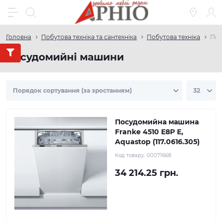
Головна
Побутова техніка та сантехніка
Побутова техніка
Пос
Посудомийні машини
Посудомийна машина
Franke 4510 E8P E,
Aquastop (117.0616.305)
Код товару:
00071668
34 214.25 грн.