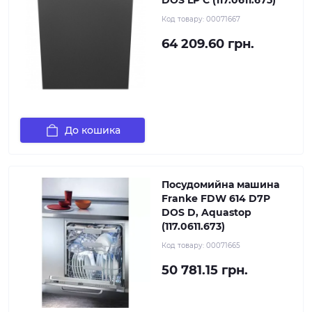
DOS LP C (117.0611.675)
Код товару:
00071667
64 209.60 грн.
До кошика
Посудомийна машина
Franke FDW 614 D7P
DOS D, Aquastop
(117.0611.673)
Код товару:
00071665
50 781.15 грн.