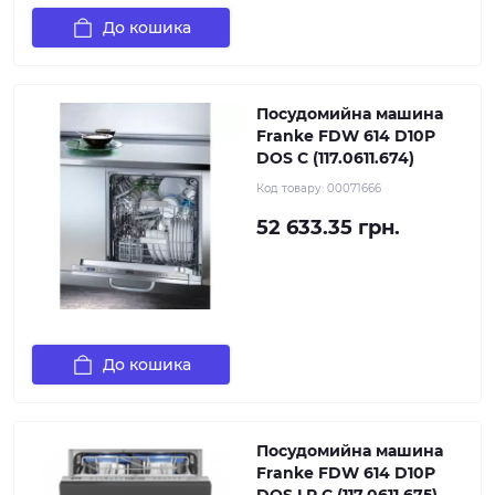
До кошика
Посудомийна машина
Franke FDW 614 D10P
DOS C (117.0611.674)
Код товару:
00071666
52 633.35 грн.
До кошика
Посудомийна машина
Franke FDW 614 D10P