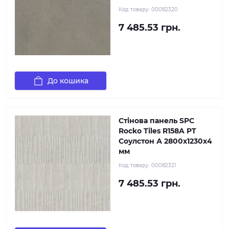
Код товару:
00082320
7 485.53 грн.
До кошика
Стінова панель SPC
Rocko Tiles R158A PT
Соулстон А 2800х1230х4
мм
Код товару:
00082321
7 485.53 грн.