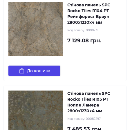
Стінова панель SPC
Rocko Tiles R104 PT
Рейнфорест Браун
2800х1230х4 мм
Код товару:
00082311
7 129.08 грн.
До кошика
Стінова панель SPC
Rocko Tiles R105 PT
Коппе Ламера
2800х1230х4 мм
Код товару:
00082297
7 485.53 грн.