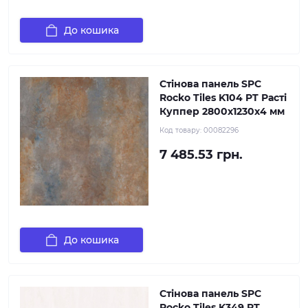
До кошика
Стінова панель SPC
Rocko Tiles K104 PT Расті
Куппер 2800х1230х4 мм
Код товару:
00082296
7 485.53 грн.
До кошика
Стінова панель SPC
Rocko Tiles K349 PT