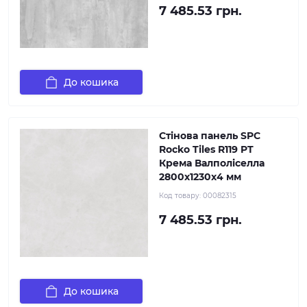
7 485.53 грн.
До кошика
Стінова панель SPC
Rocko Tiles R119 PT
Крема Валполіселла
2800х1230х4 мм
Код товару:
00082315
7 485.53 грн.
До кошика