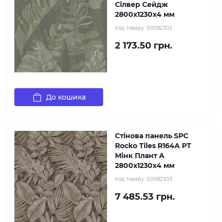
Сілвер Сейдж
2800х1230х4 мм
Код товару:
00082302
2 173.50 грн.
До кошика
Стінова панель SPC
Rocko Tiles R164A PT
Mінк Плант A
2800х1230х4 мм
Код товару:
00082303
7 485.53 грн.