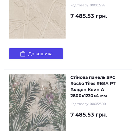
Код товару:
00082299
7 485.53 грн.
До кошика
Стінова панель SPC
Rocko Tiles R161A PT
Голден Кейн А
2800х1230х4 мм
Код товару:
00082300
7 485.53 грн.