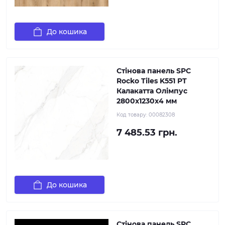
До кошика
Стінова панель SPC
Rocko Tiles K551 PT
Калакатта Олімпус
2800х1230х4 мм
Код товару:
00082308
7 485.53 грн.
До кошика
Стінова панель SPC