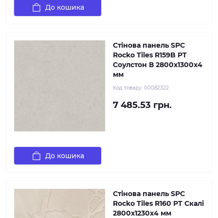
До кошика
Стінова панель SPC
Rocko Tiles R159B PT
Соулстон В 2800х1300х4
мм
Код товару:
00082322
7 485.53 грн.
До кошика
Стінова панель SPC
Rocko Tiles R160 PT Cкалі
2800х1230х4 мм