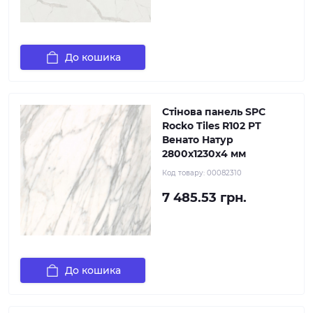
До кошика
Стінова панель SPC
Rocko Tiles R102 PT
Венато Натур
2800х1230х4 мм
Код товару:
00082310
7 485.53 грн.
До кошика