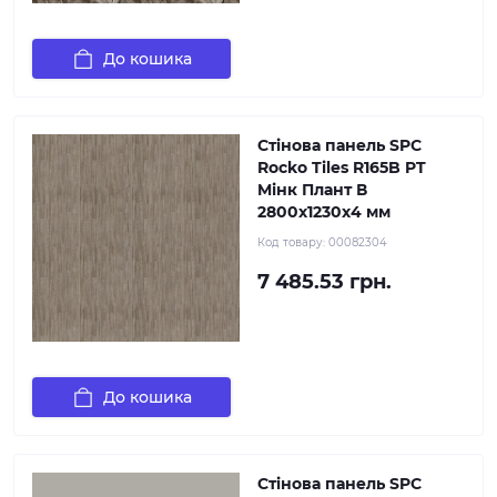
До кошика
Стінова панель SPC
Rocko Tiles R165B PT
Mінк Плант В
2800х1230х4 мм
Код товару:
00082304
7 485.53 грн.
До кошика
Стінова панель SPC