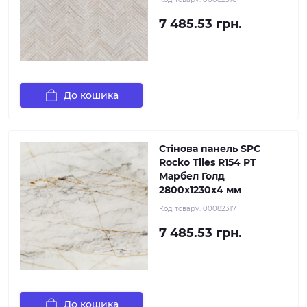
7 485.53 грн.
До кошика
Стінова панель SPC
Rocko Tiles R154 PT
Марбел Голд
2800х1230х4 мм
Код товару:
00082317
7 485.53 грн.
До кошика