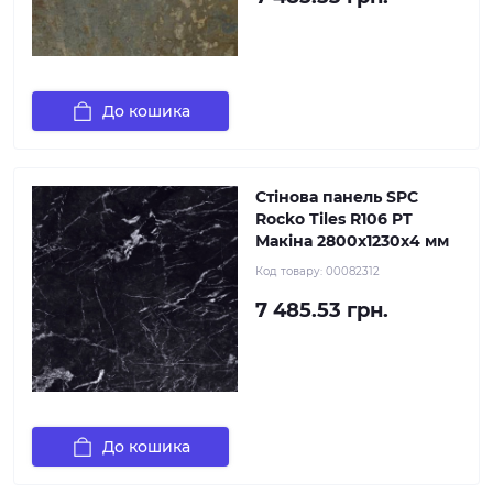
До кошика
Стінова панель SPC
Rocko Tiles R106 PT
Макіна 2800х1230х4 мм
Код товару:
00082312
7 485.53 грн.
До кошика