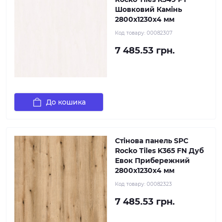
Шовковий Камінь
2800х1230х4 мм
Код товару:
00082307
7 485.53 грн.
До кошика
Стінова панель SPC
Rocko Tiles K365 FN Дуб
Евок Прибережний
2800х1230х4 мм
Код товару:
00082323
7 485.53 грн.