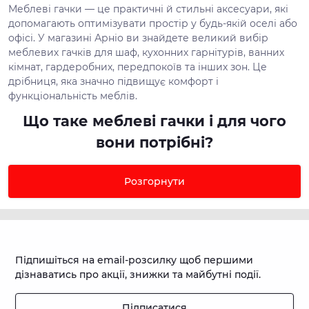
Меблеві гачки — це практичні й стильні аксесуари, які
допомагають оптимізувати простір у будь-якій оселі або
офісі. У магазині Арніо ви знайдете великий вибір
меблевих гачків для шаф, кухонних гарнітурів, ванних
кімнат, гардеробних, передпокоїв та інших зон. Це
дрібниця, яка значно підвищує комфорт і
функціональність меблів.
Що таке меблеві гачки і для чого
вони потрібні?
Гачки для меблів — це невеликі, але надзвичайно
корисні елементи фурнітури, які дозволяють зручно
Розгорнути
розміщувати речі: рушники, сумки, кухонні аксесуари,
одяг, прикраси тощо. Завдяки гачкам ви економите
місце й підтримуєте порядок без зайвих зусиль.
Види меблевих гачків – який
Підпишіться на email-розсилку щоб першими
вибрати?
дізнаватись про акції, знижки та майбутні події.
У каталозі Арніо представлені такі види меблевих
гачків:
Підписатися