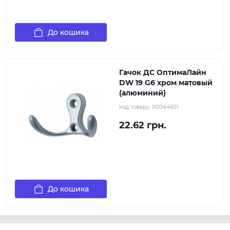
До кошика
Гачок ДС ОптимаЛайн
DW 19 G6 хром матовый
(алюминий)
Код товару:
00044601
22.62 грн.
До кошика