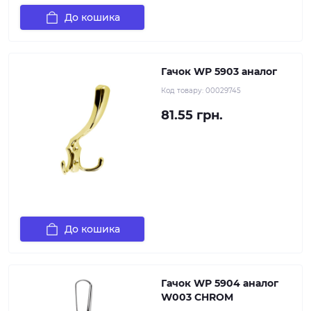
До кошика
Гачок WР 5903 аналог
Код товару:
00029745
81.55 грн.
До кошика
Гачок WР 5904 аналог
W003 CHROM