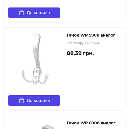
До кошика
Гачок WР 5908 аналог
Код товару:
00029748
88.39 грн.
До кошика
Гачок WР 8906 аналог