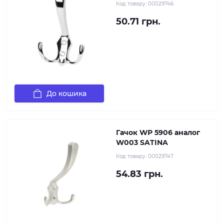
Код товару:
00029746
50.71 грн.
До кошика
Гачок WР 5906 аналог
W003 SATINA
Код товару:
00029747
54.83 грн.