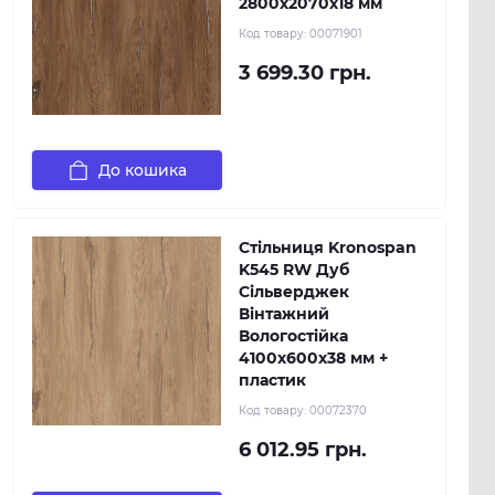
2800x2070x18 мм
Код товару:
00071901
3 699.30 грн.
До кошика
Стільниця Kronospan
K545 RW Дуб
Сільверджек
Вінтажний
Вологостійка
4100х600х38 мм +
пластик
Код товару:
00072370
6 012.95 грн.