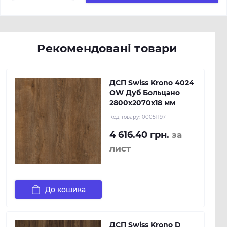
Рекомендовані товари
ДСП Swiss Krono 4024
OW Дуб Больцано
2800х2070х18 мм
Код товару:
00051197
4 616.40 грн.
за
лист
До кошика
ДСП Swiss Krono D