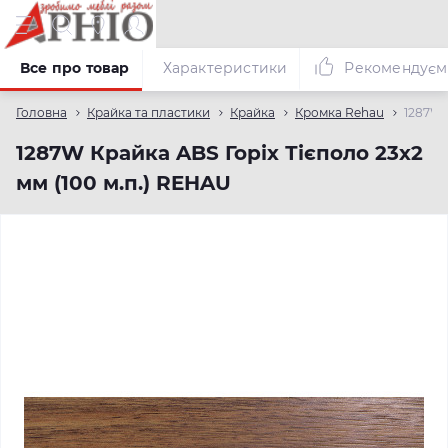
Все про товар
Характеристики
Рекомендуєм
Головна
Крайка та пластики
Крайка
Кромка Rehau
1287W 
1287W Крайка ABS Горіх Тієполо 23х2
мм (100 м.п.) REHAU