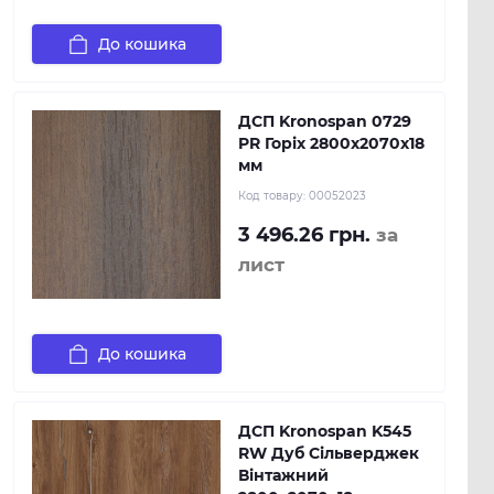
До кошика
ДСП Kronospan 0729
PR Горіх 2800x2070x18
мм
Код товару:
00052023
3 496.26 грн.
за
лист
До кошика
ДСП Kronospan K545
RW Дуб Сільверджек
Вінтажний