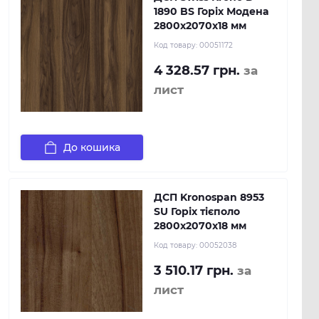
1890 BS Горіх Модена
2800х2070х18 мм
Код товару:
00051172
4 328.57 грн.
за
лист
До кошика
ДСП Kronospan 8953
SU Горіх тієполо
2800x2070x18 мм
Код товару:
00052038
3 510.17 грн.
за
лист