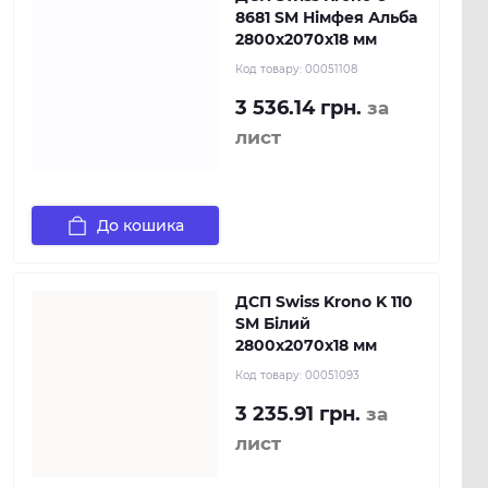
8681 SM Німфея Альба
2800х2070х18 мм
Код товару:
00051108
3 536.14 грн.
за
лист
До кошика
ДСП Swiss Krono K 110
SM Білий
2800х2070х18 мм
Код товару:
00051093
3 235.91 грн.
за
лист