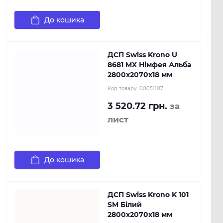
До кошика
ДСП Swiss Krono U
8681 MX Німфея Альба
2800х2070х18 мм
Код товару:
00051107
3 520.72 грн.
за
лист
До кошика
ДСП Swiss Krono K 101
SM Білий
2800х2070х18 мм