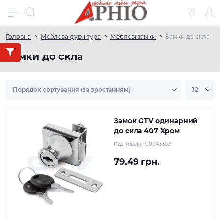
Головна
Меблева фурнітура
Меблеві замки
Замки до скла
Замки до скла
Замок GTV одинарний
до скла 407 Хром
Код товару:
00043593
79.49 грн.