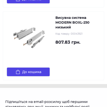
Висувна система
MODERN BOXL-250
низький
Код товару:
00043921
807.83 грн.
До кошика
Підпишіться на email-розсилку щоб першими
дізнаватись про акції, знижки та майбутні події.