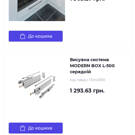
До кошика
Висувна система
MODERN BOX L-500
середній
Код товару:
00043938
1 293.63 грн.
До кошика