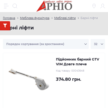
Головна
Меблева фурнітура
Меблеві ліфти
Барні ліфти
Барні ліфти
Підйомник барний GTV
VIM Довге плече
Код товару:
00043648
374.80 грн.