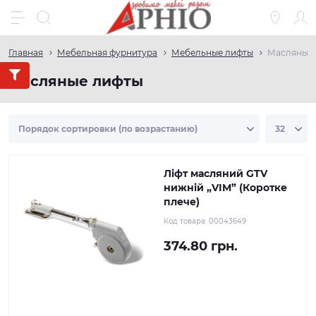
Главная
Мебельная фурнитура
Мебельные лифты
Масляные
Масляные лифты
Ліфт масляний GTV
нижній „VIM” (Коротке
плече)
Код товара:
00043649
374.80 грн.