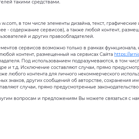
телей такими средствами.
а w.com, в том числе элементы дизайна, текст, графически
алее - содержание сервисов), а также любой контент, разм
ьзователей и других правообладателей.
лементов сервисов возможно только в рамках функционала,
 любой контент, размещенный на сервисах Сайта
https://arn
адателя. Под использованием подразумеваются, в том числ
дре и т.д. Исключение составляют случаи, прямо предусмо
кже любого контента для личного некоммерческого использ
рных знаков, других сообщений об авторстве, сохранения и
тавляют случаи, прямо предусмотренные законодательство
другим вопросам и предложениям Вы можете связаться с на