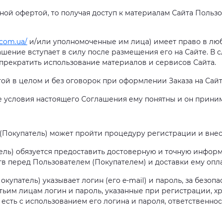
чной офертой, то получая доступ к материалам Сайта Польз
.com.ua/
и/или уполномоченные им лица) имеет право в лю
ение вступает в силу после размещения его на Сайте. В 
, прекратить использование материалов и сервисов Сайта.
той в целом и без оговорок при оформлении Заказа на Сайт
 все условия настоящего Соглашения ему понятны и он прини
ь (Покупатель) может пройти процедуру регистрации и вне
тель) обязуется предоставить достоверную и точную инфор
в перед Пользователем (Покупателем) и доставки ему опла
купатель) указывает логин (его e-mail) и пароль, за безопа
етьим лицам логин и пароль, указанные при регистрации, х
о есть с использованием его логина и пароля, ответственно