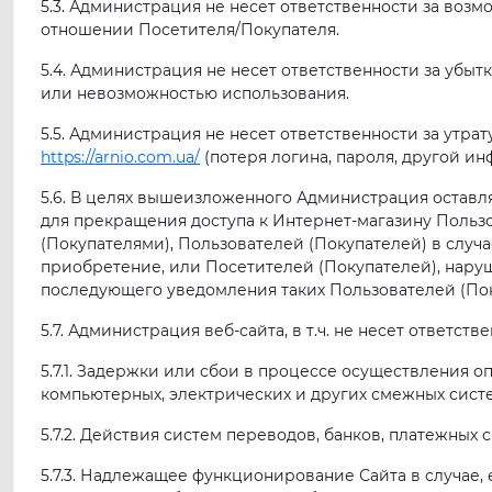
5.3. Администрация не несет ответственности за воз
отношении Посетителя/Покупателя.
5.4. Администрация не несет ответственности за убыт
или невозможностью использования.
5.5. Администрация не несет ответственности за утра
https://arnio.com.ua/
(потеря логина, пароля, другой и
5.6. В целях вышеизложенного Администрация оставл
для прекращения доступа к Интернет-магазину Польз
(Покупателями), Пользователей (Покупателей) в случ
приобретение, или Посетителей (Покупателей), нару
последующего уведомления таких Пользователей (Пок
5.7. Администрация веб-сайта, в т.ч. не несет ответстве
5.7.1. Задержки или сбои в процессе осуществления 
компьютерных, электрических и других смежных систе
5.7.2. Действия систем переводов, банков, платежных с
5.7.3. Надлежащее функционирование Сайта в случае, 