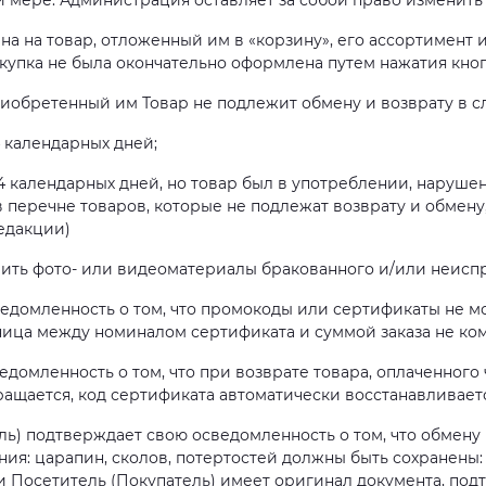
й мере. Администрация оставляет за собой право изменить
цена на товар, отложенный им в «корзину», его ассортимент
купка не была окончательно оформлена путем нажатия кнопк
 приобретенный им Товар не подлежит обмену и возврату в с
4 календарных дней;
4 календарных дней, но товар был в употреблении, наруше
я в перечне товаров, которые не подлежат возврату и обме
редакции)
авить фото- или видеоматериалы бракованного и/или неиспр
сведомленность о том, что промокоды или сертификаты не м
ница между номиналом сертификата и суммой заказа не ко
ведомленность о том, что при возврате товара, оплаченног
ащается, код сертификата автоматически восстанавливаетс
ь) подтверждает свою осведомленность о том, что обмену
ия: царапин, сколов, потертостей должны быть сохранены:
 и Посетитель (Покупатель) имеет оригинал документа, по