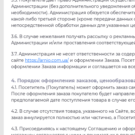
3.5. Покупатель дает право Администрации осуществл
Администрации (без дополнительного уведомления об 
необходимости). Администрация обязуется обеспечить
какой-либо третьей стороне (кроме передачи данны
непосредственной обработки данных для указанных цел
3.6. В случае нежелания получать рассылку о рекламны
Администрации и/или проставления соответствующей
3.7. Администрация не несет ответственности за сод
сайте
https://arnio.com.ua/
и оформлении Заказа. Посети
оформлении Заказа информации и соглашается на все
4. Порядок оформления заказов, ценообразова
4.1. Посетитель (Покупатель) может оформить заказ са
После оформления заказа покупателю будет направлен
предполагаемой дате поступления товара в случае ег
4.2. В случае отсутствия товара, указанного на Сайте
заказ аннулируется полностью или частично, а Посет
4.3. Присоединяясь к настоящему Соглашению и оформл