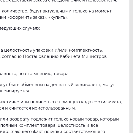
 срок доставки заказа с уведомлением пользователя.
 и количество, будут актуальными только на момент
и «оформить заказ», «купить».
ледующих случаях:
на целостность упаковки и/или комплектность,
ну, согласно Постановлению Кабинета Министров
авного, по его мнению, товара.
огут быть обменены на денежный эквивалент, могут
мпенсируется.
о частично или полностью с помощью кода сертификата,
я и считается неиспользованным.
 или возврату подлежит только новый товар, который
 полный комплект товара, целостность и все
дтверждающего факт покупки соответствующего