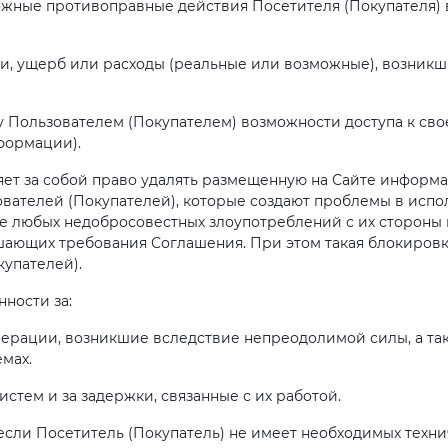
можные противоправные действия Посетителя (Покупателя) 
ки, ущерб или расходы (реальные или возможные), возникш
ту Пользователем (Покупателем) возможности доступа к сво
нформации).
яет за собой право удалять размещенную на Сайте инфор
ователей (Покупателей), которые создают проблемы в исп
ае любых недобросовестных злоупотреблений с их стороны 
шающих требования Соглашения. При этом такая блокиров
упателей).
нности за:
операции, возникшие вследствие непреодолимой силы, а т
мах.
истем и за задержки, связанные с их работой.
если Посетитель (Покупатель) не имеет необходимых технич