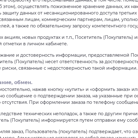
ять обработку его персональных данных, в том числе: поме
этом), осуществлять пожизненное хранение данных, их на
 защиту данных от несанкционированного доступа третьих 
х связанным лицам, коммерческим партнерам, лицам, упол
ей, а также по обязательному запросу компетентного госу
х акциях, новых продуктах и т.п., Посетитель (Покупатель) 
 отметки в личном кабинете.
ержание и достоверность информации, предоставляемой По
тель (Покупатель) несет ответственность за достоверност
 риски, связанные с недостоверностью такой информации.
ние, обмен.
мостоятельно, нажав кнопку «купить» и «оформить заказ» и
о сообщение о подтверждении заказа, на указанные при оф
о отсутствия. При оформлении заказа по телефону сообщен
, вследствие технических неполадок, а также по другим при
итель (Покупатель) информируется путем отправки ему соо
яя заказ, Пользователь (покупатель) подтверждает, что оз