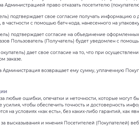
за Администрацией право отказать посетителю (покупателю
атель) подтверждает свое согласие получать информацию о 
 частности с помощью батч-кода, нанесенного на упаковк
атель) подтверждает согласие на объединение оформленных 
азов Пользователь (Получатель) будет уведомлен с помощь
Покупатель) дает свое согласие на то, что при осуществлен
м заказе.
вара Администрация возвращает ему сумму, уплаченную Пок
ции
 за любые ошибки, опечатки и неточности, которые могут 
 усилия, чтобы обеспечить точность и достоверность инф
 на условиях «как есть», без каких-либо гарантий, как яв
и за высказывания и мнения Посетителей (Покупателей) ве