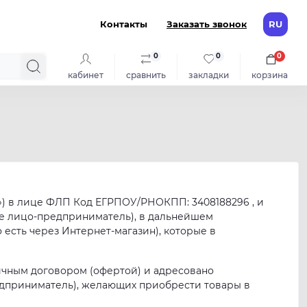
Контакты
Заказать звонок
RU
0
0
0
кабинет
сравнить
закладки
корзина
ц») в лице ФЛП Код ЕГРПОУ/РНОКПП: 3408188296 , и
кое лицо-предприниматель), в дальнейшем
есть через Интернет-магазин), которые в
бличным договором (офертой) и адресовано
редприниматель), желающих приобрести товары в