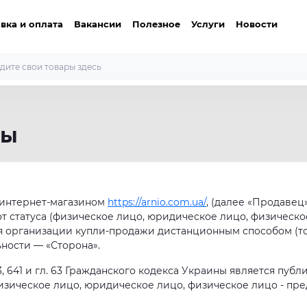
вка и оплата
Вакансии
Полезное
Услуги
Новости
ты
 интернет-магазином
https://arnio.com.ua/
, (далее «Продаве
от статуса (физическое лицо, юридическое лицо, физичес
 организации купли-продажи дистанционным способом (то 
ности — «Сторона».
633, 641 и гл. 63 Гражданского кодекса Украины является пу
физическое лицо, юридическое лицо, физическое лицо - п