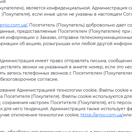
ые
окупателем), является конфиденциальной. Администрация 
 (Покупателя), если иные цели не указаны в настоящем Со
/arnio.com.ua/
, Посетитель (Покупатель) добровольно дает с
анные, предоставляемые Посетителем (Покупателем) при р
ния информации о Заказах, отправки телекоммуникационны
ормации об акциях, розыгрышах или любой другой информ
 Администрация имеет право отправлять письма, сообщения
ществлять звонки на указанный в анкете номер, если это н
ять запись телефонных звонков с Посетителем (Покупателе
е безоговорочное согласие.
льзование Администрацией технологии cookie. Файлы cookie
Посетителя (Покупателя). Файлы cookie используются для п
 сохранения настроек Посетителя (Покупателя), его перс
ых для него тенденций. Администрация также использует фа
учае отключения технологии cookie,
https://arnio.com.ua/
или