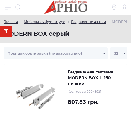
Главная
Мебельная фурнитура
Выдвижные ящики
МODERN B
МODERN BOX серый
Выдвижная система
MODERN BOX L-250
низкий
Код товара:
00043921
807.83 грн.