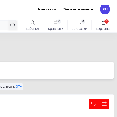
Контакты
Заказать звонок
RU
0
0
0
кабинет
сравнить
закладки
корзина
одитель:
GTV