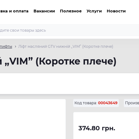
вка и оплата
Вакансии
Полезное
Услуги
Новости
 лифты
Ліфт масляний GTV нижній „VIM” (Коротке плече)
 „VIM” (Коротке плече)
Код товара:
00043649
Произв
374.80 грн.