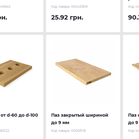
045645
Код товара:
00042909
Код то
рн.
25.92 грн.
90.
от d-60 до d-100
Паз закрытый шириной
Паз
до 9 мм
до 9
63122
Код товара:
00063118
Код то