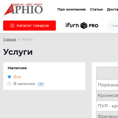
Про компанию
Статьи
Доста
Каталог товаров
Главная
Услуги
Услуги
Наличие
Все
В наличии
Порезк
70
Кромков
ПУР - к
Фрезер