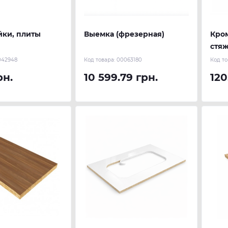
йки, плиты
Выемка (фрезерная)
Кро
стяж
(гля
042948
Код товара:
00063180
Код то
текс
рн.
10 599.79 грн.
120