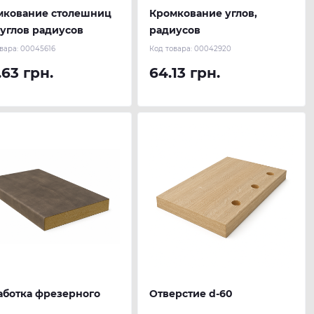
мкование столешниц
Кромкование углов,
углов радиусов
радиусов
вара:
00045616
Код товара:
00042920
.63 грн.
64.13 грн.
аботка фрезерного
Отверстие d-60