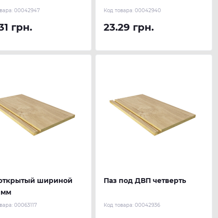
вара:
00042947
Код товара:
00042940
31 грн.
23.29 грн.
 открытый шириной
Паз под ДВП четверть
 мм
вара:
00063117
Код товара:
00042936