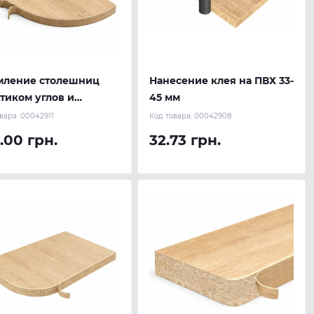
мление столешниц
Нанесение клея на ПВХ 33-
тиком углов и
45 мм
иусов, криволинейное
вара:
00042911
Код товара:
00042908
.00 грн.
32.73 грн.