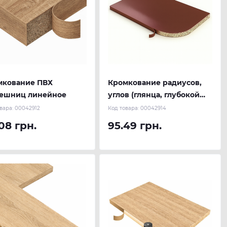
мкование ПВХ
Кромкование радиусов,
лешниц линейное
углов (глянца, глубокой
текстуры)
вара:
00042912
Код товара:
00042914
08 грн.
95.49 грн.