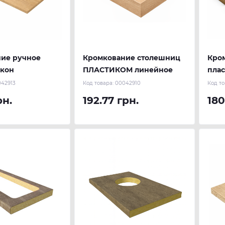
ие ручное
Кромкование столешниц
Кро
окон
ПЛАСТИКОМ линейное
плас
рад
42913
Код товара:
00042910
Код то
рн.
192.77 грн.
180