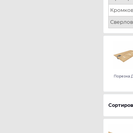
Кромков
Сверлов
Порезка 
Сортиров