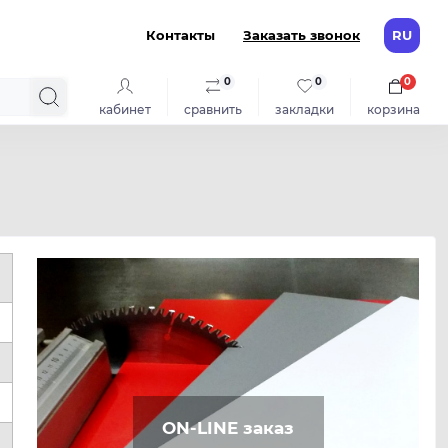
Контакты
Заказать звонок
RU
0
0
0
кабинет
сравнить
закладки
корзина
ON-LINE заказ