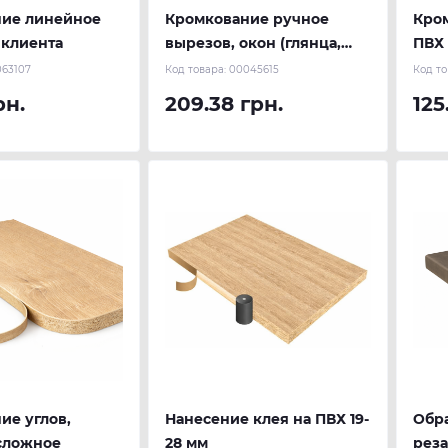
ие линейное
Кромкование ручное
Кро
 клиента
вырезов, окон (глянца,
ПВХ 
глубокой текстуры)
63107
Код товара:
00045615
Код то
рн.
209.38 грн.
125
ие углов,
Нанесение клея на ПВХ 19-
Обр
сложное
28 мм
реза