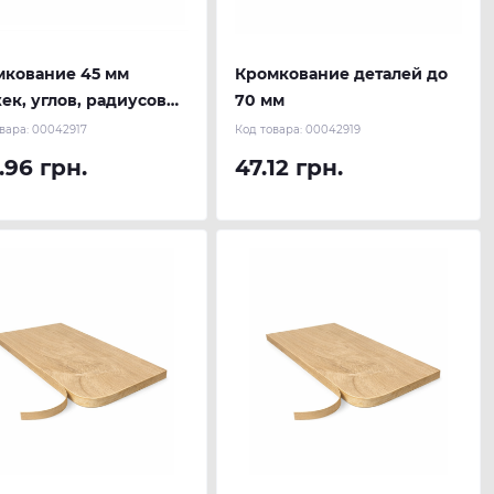
мкование 45 мм
Кромкование деталей до
ек, углов, радиусов
70 мм
нца глубокой
вара:
00042917
Код товара:
00042919
туры)
.96 грн.
47.12 грн.