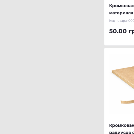
Кромкован
материала
Код товара:
000
50.00 г
Кромкован
радиусов 