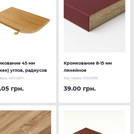
мкование 45 мм
Кромкование 8-15 мм
жек) углов, радиусов
линейное
вара:
00045614
Код товара:
00042916
.05 грн.
39.00 грн.