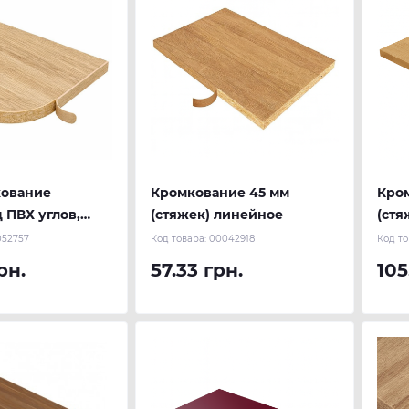
кование
Кромкование 45 мм
Кро
 ПВХ углов,
(стяжек) линейное
(стя
052757
Код товара:
00042918
Код то
рн.
57.33 грн.
105