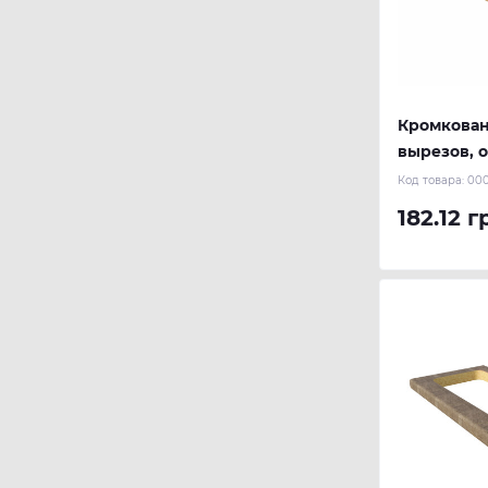
Кромкован
вырезов, 
Код товара:
000
182.12 г