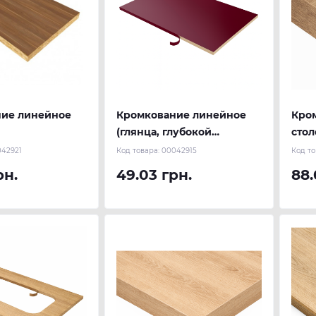
ие линейное
Кромкование линейное
Кро
(глянца, глубокой
сто
текстуры)
42921
Код товара:
00042915
Код то
рн.
49.03 грн.
88.