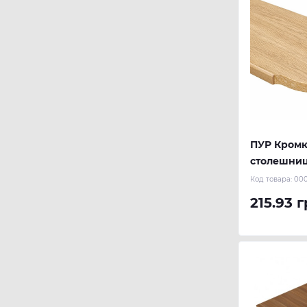
ПУР Кром
столешниц
радиусов
Код товара:
00
215.93 г