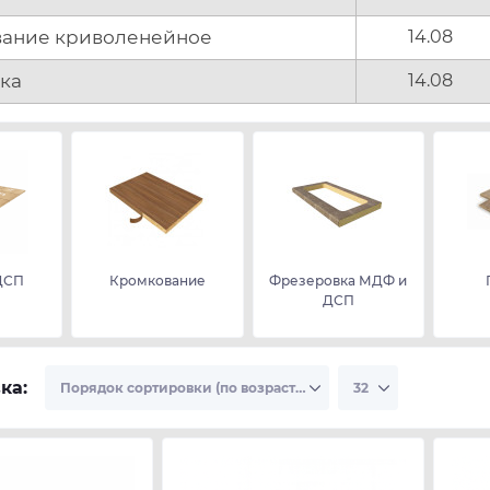
ание криволенейное
14.08
ка
14.08
ДСП
Кромкование
Фрезеровка МДФ и
ДСП
ка: