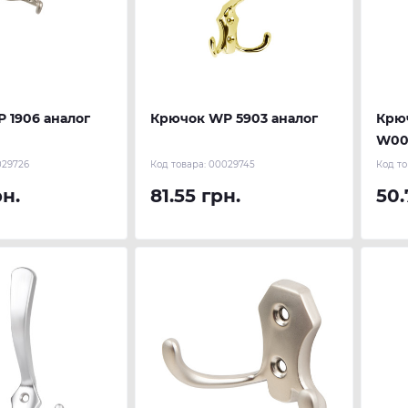
 1906 аналог
Крючок WР 5903 аналог
Крю
W00
029726
Код товара:
00029745
Код то
рн.
81.55 грн.
50.