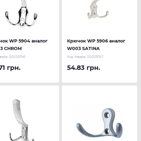
чок WР 5904 аналог
Крючок WР 5906 аналог
3 CHROM
W003 SATINA
вара:
00029746
Код товара:
00029747
71 грн.
54.83 грн.