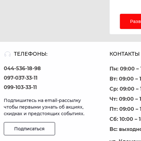
В каталог
Разв
Одинарн
Двойные
Скрытые
Декорати
Также у на
ТЕЛЕФОНЫ:
КОНТАКТЫ 
044-536-18-98
Пн: 09:00 – 
При выбор
097-037-33-11
Вт: 09:00 – 
Стиль ин
Материал
099-103-33-11
Ср: 09:00 – 
Тип креп
Чт: 09:00 – 
Нагрузка
Подпишитесь на email-рассылку
чтобы первыми узнать об акциях,
Пт: 09:00 – 
Специалист
скидках и предстоящих событиях.
Сб: 10:00 – 
Подписаться
Вс: выходн
Интернет-м
мебельные 