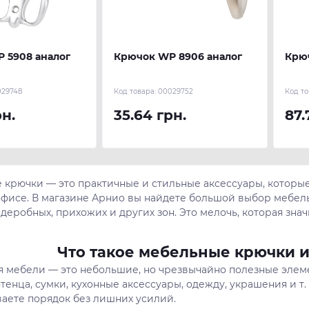
 5908 аналог
Крючок WР 8906 аналог
Крюч
029748
Код товара:
00029752
Код то
рн.
35.64 грн.
87.
 крючки — это практичные и стильные аксессуары, которы
фисе. В магазине Арнио вы найдете большой выбор мебель
рдеробных, прихожих и других зон. Это мелочь, которая з
Что такое мебельные крючки и
я мебели — это небольшие, но чрезвычайно полезные элем
тенца, сумки, кухонные аксессуары, одежду, украшения и т
аете порядок без лишних усилий.