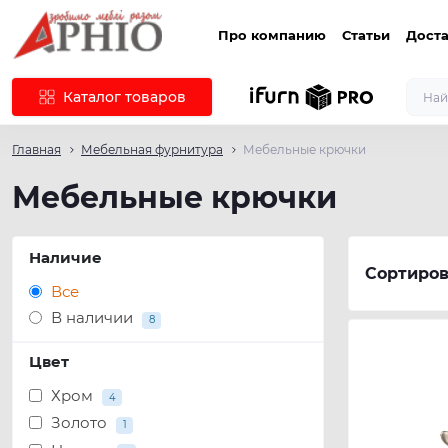
Про компанию
Статьи
Доста
Каталог товаров
Главная
Мебельная фурнитура
Мебельные крючки
Мебельные крючки
Наличие
Сортиров
Все
В наличии
8
Цвет
Хром
4
Золото
1