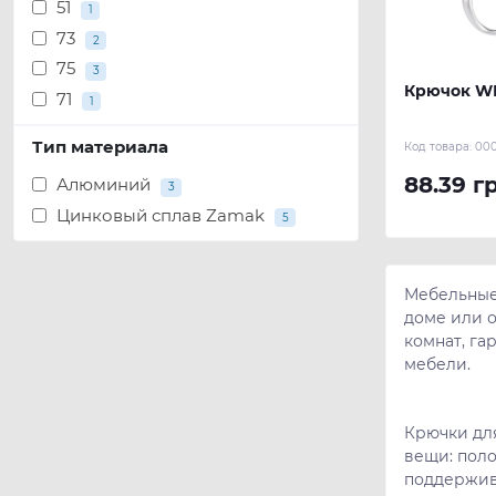
51
1
73
2
75
3
Крючок WР
71
1
Тип материала
Код товара:
00
88.39 г
Алюминий
3
Цинковый сплав Zamak
5
Мебельные
доме или о
комнат, га
мебели.
Крючки дл
вещи: поло
поддержив