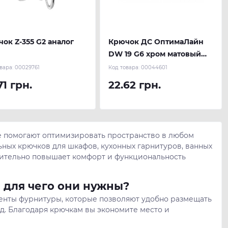
ок Z-355 G2 аналог
Крючок ДС ОптимаЛайн
DW 19 G6 хром матовый
(алюминий)
вара:
00029761
Код товара:
00044601
71 грн.
22.62 грн.
е помогают оптимизировать пространство в любом
ных крючков для шкафов, кухонных гарнитуров, ванных
начительно повышает комфорт и функциональность
 для чего они нужны?
енты фурнитуры, которые позволяют удобно размещать
. д. Благодаря крючкам вы экономите место и