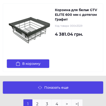
Корзина для белья GTV
ELITE 600 мм с дотягом
Графит
Код товара:
00043329
4 381.04 грн.
В корзину
Показать еще
1
2
3
4
>
>|