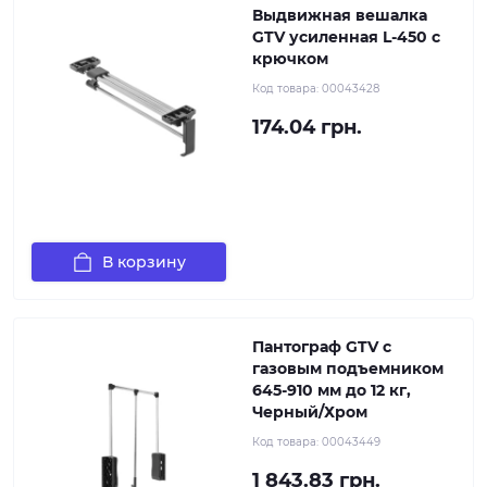
Выдвижная вешалка
GTV усиленная L-450 с
крючком
Код товара:
00043428
174.04 грн.
В корзину
Пантограф GTV с
газовым подъемником
645-910 мм до 12 кг,
Черный/Хром
Код товара:
00043449
1 843.83 грн.