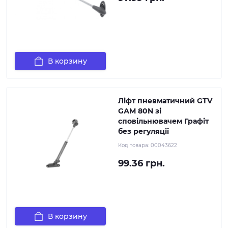
В корзину
Ліфт пневматичний GTV
GАМ 80N зі
сповільнювачем Графіт
без регуляції
Код товара:
00043622
99.36 грн.
В корзину