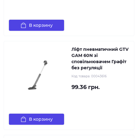
В корзину
Ліфт пневматичний GTV
GАМ 60N зі
сповільнювачем Графіт
без регуляції
Код товара:
00043616
99.36 грн.
В корзину