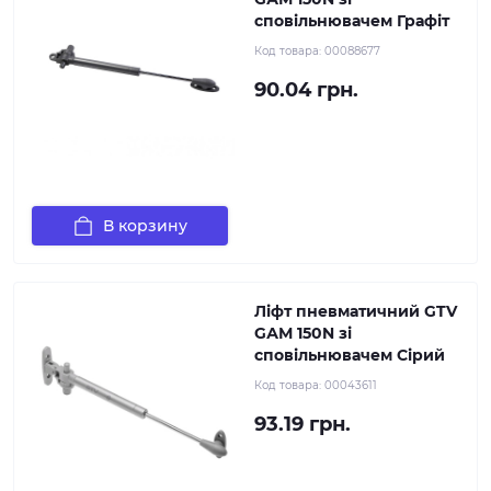
сповільнювачем Графіт
Код товара:
00088677
90.04 грн.
В корзину
Ліфт пневматичний GTV
GАМ 150N зі
сповільнювачем Сірий
Код товара:
00043611
93.19 грн.