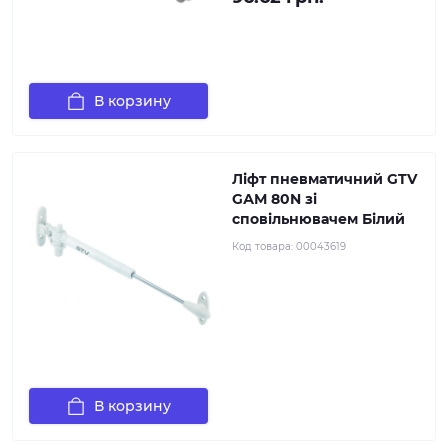
В корзину
Ліфт пневматичний GTV
GАМ 80N зі
сповільнювачем Білий
Код товара:
00043619
В корзину