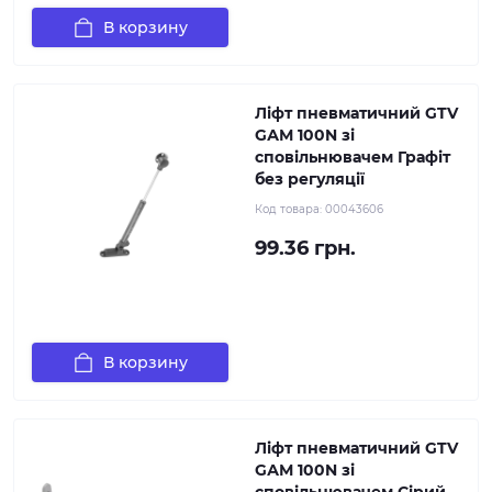
В корзину
Ліфт пневматичний GTV
GАМ 100N зі
сповільнювачем Графіт
без регуляції
Код товара:
00043606
99.36 грн.
В корзину
Ліфт пневматичний GTV
GАМ 100N зі