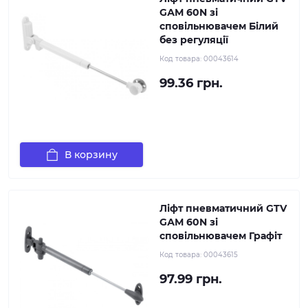
GАМ 60N зі
сповільнювачем Білий
без регуляції
Код товара:
00043614
99.36 грн.
В корзину
Ліфт пневматичний GTV
GАМ 60N зі
сповільнювачем Графіт
Код товара:
00043615
97.99 грн.