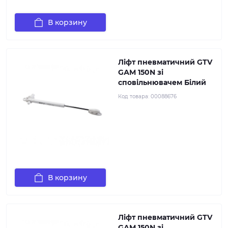
В корзину
Ліфт пневматичний GTV
GАМ 150N зі
сповільнювачем Білий
Код товара:
00088676
В корзину
Ліфт пневматичний GTV
GАМ 150N зі