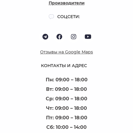
простота монтажа.
Производители
Качественный газовый доводчик мебельный рассчитан
СОЦСЕТИ:
в среднем на 30 000–50 000 циклов открывания, что
соответствует нескольким годам активной
эксплуатации.
Где применяются газовые
доводчики на кухню?
Отзывы на Google Maps
Наиболее распространенная сфера использования —
кухни. Именно здесь фасады верхних шкафов
КОНТАКТЫ И АДРЕС
открываются чаще всего. Надежные газовые доводчики
на кухню обеспечивают комфорт даже при ежедневной
Пн: 09:00 – 18:00
интенсивной нагрузке.
Вт: 09:00 – 18:00
Газовый доводчик для кухни подходит для:
Ср: 09:00 – 18:00
верхних модулей;
Чт: 09:00 – 18:00
шкафов с горизонтальным открыванием;
Пт: 09:00 – 18:00
ниш с подъемными фасадами;
барных и встроенных систем хранения.
Сб: 10:00 – 14:00