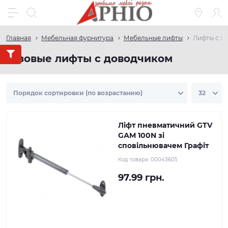
Главная
Мебельная фурнитура
Мебельные лифты
Лифты с з
Газовые лифты с доводчиком
Ліфт пневматичний GTV
GАМ 100N зі
сповільнювачем Графіт
Код товара:
00043605
97.99 грн.