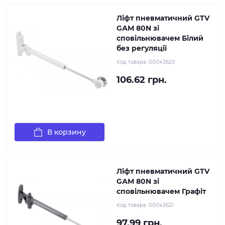
Ліфт пневматичний GTV
GАМ 80N зі
сповільнювачем Білий
без регуляції
Код товара:
00043620
106.62 грн.
В корзину
Ліфт пневматичний GTV
GАМ 80N зі
сповільнювачем Графіт
Код товара:
00043621
97.99 грн.