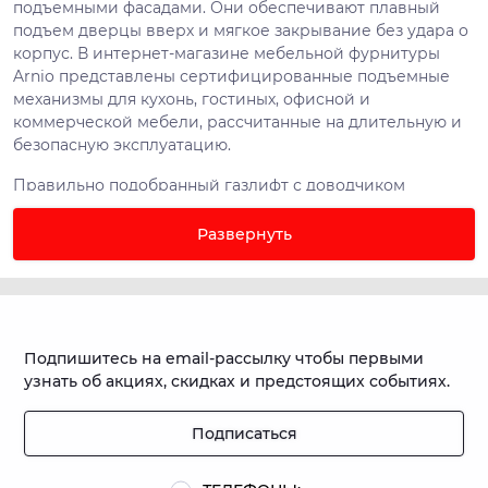
подъемными фасадами. Они обеспечивают плавный
подъем дверцы вверх и мягкое закрывание без удара о
корпус. В интернет-магазине мебельной фурнитуры
Arnio представлены сертифицированные подъемные
механизмы для кухонь, гостиных, офисной и
коммерческой мебели, рассчитанные на длительную и
безопасную эксплуатацию.
Правильно подобранный газлифт с доводчиком
снижает нагрузку на петли, предотвращает перекос
фасада и продлевает срок службы всего мебельного
Развернуть
блока.
Как работает газовый лифт с
доводчиком?
Газовый лифт с доводчиком — это подъемный
Подпишитесь на email-рассылку чтобы первыми
механизм, в основе которого находится цилиндр,
узнать об акциях, скидках и предстоящих событиях.
заполненный инертным газом под давлением. Внутри
расположен шток с поршнем, создающий
Подписаться
контролируемое усилие на открывание фасада.
Дополнительный демпфирующий узел обеспечивает