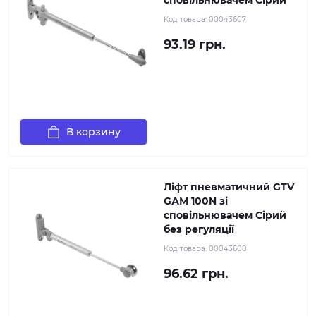
сповільнювачем Сірий
Код товара:
00043607
93.19 грн.
В корзину
Ліфт пневматичний GTV
GАМ 100N зі
сповільнювачем Сірий
без регуляції
Код товара:
00043608
96.62 грн.