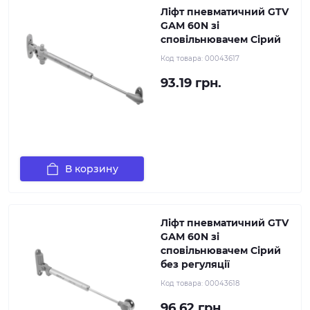
Ліфт пневматичний GTV
GАМ 60N зі
сповільнювачем Сірий
Код товара:
00043617
93.19 грн.
В корзину
Ліфт пневматичний GTV
GАМ 60N зі
сповільнювачем Сірий
без регуляції
Код товара:
00043618
96.62 грн.