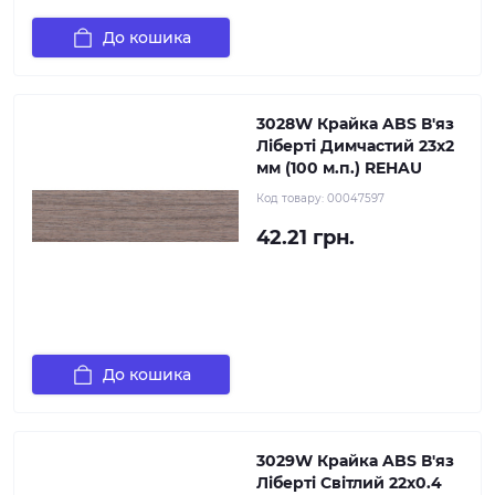
До кошика
3028W Крайка ABS В'яз
Ліберті Димчастий 23х2
мм (100 м.п.) REHAU
Код товару:
00047597
42.21 грн.
До кошика
3029W Крайка ABS В'яз
Ліберті Світлий 22х0.4