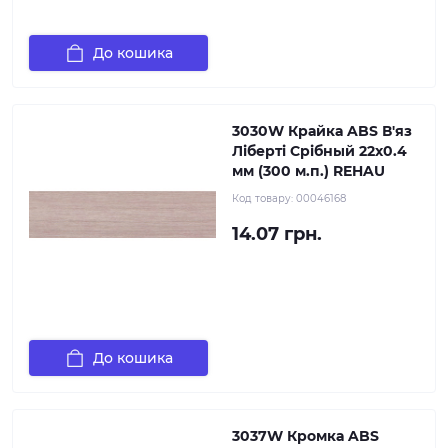
До кошика
3030W Крайка ABS В'яз
Ліберті Срібный 22х0.4
мм (300 м.п.) REHAU
Код товару:
00046168
14.07 грн.
До кошика
3037W Кромка ABS