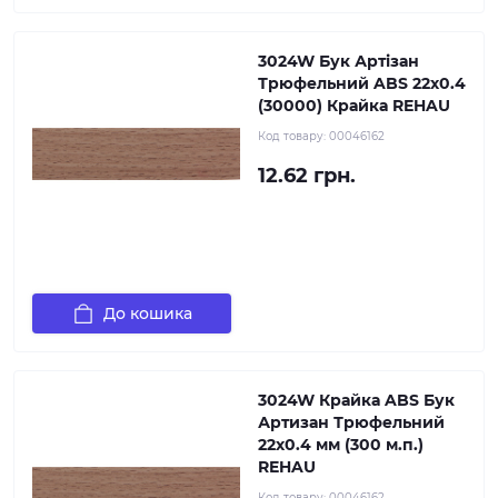
3024W Бук Артізан
Трюфельний ABS 22х0.4
(30000) Крайка REHAU
Код товару:
00046162
12.62 грн.
До кошика
3024W Крайка ABS Бук
Артизан Трюфельний
22х0.4 мм (300 м.п.)
REHAU
Код товару:
00046162