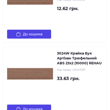
12.62 грн.
До кошика
3024W Крайка Бук
Артізан Трюфельний
ABS 23х2 (10000) REHAU
Код товару:
00047587
33.63 грн.
До кошика