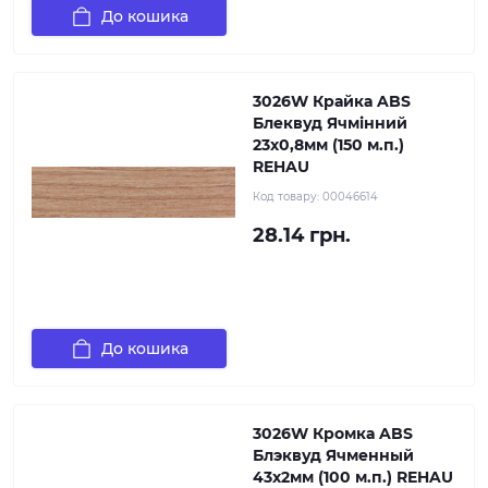
До кошика
3026W Крайка ABS
Блеквуд Ячмінний
23х0,8мм (150 м.п.)
REHAU
Код товару:
00046614
28.14 грн.
До кошика
3026W Кромка ABS
Блэквуд Ячменный
43х2мм (100 м.п.) REHAU