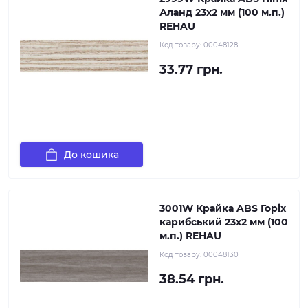
Аланд 23х2 мм (100 м.п.)
REHAU
Код товару:
00048128
33.77 грн.
До кошика
3001W Крайка ABS Горіх
карибський 23х2 мм (100
м.п.) REHAU
Код товару:
00048130
38.54 грн.