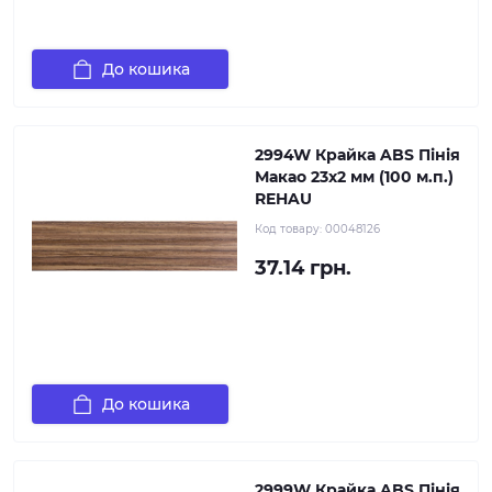
До кошика
2994W Крайка ABS Пінія
Макао 23х2 мм (100 м.п.)
REHAU
Код товару:
00048126
37.14 грн.
До кошика
2999W Крайка ABS Пінія