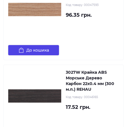
Код товару:
00047593
96.35 грн.
До кошика
3027W Крайка ABS
Морське Дерево
Карбон 22х0.4 мм (300
м.п.) REHAU
Код товару:
00046165
17.52 грн.