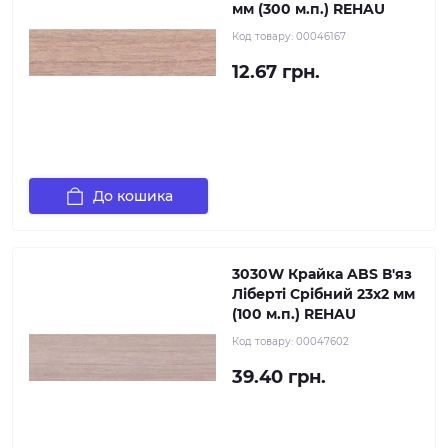
мм (300 м.п.) REHAU
Код товару:
00046167
12.67 грн.
До кошика
3030W Крайка ABS В'яз
Ліберті Срібний 23х2 мм
(100 м.п.) REHAU
Код товару:
00047602
39.40 грн.