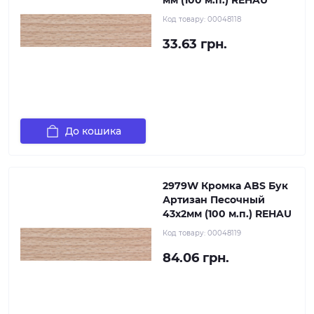
мм (100 м.п.) REHAU
Код товару:
00048118
33.63 грн.
До кошика
2979W Кромка ABS Бук
Артизан Песочный
43х2мм (100 м.п.) REHAU
Код товару:
00048119
84.06 грн.