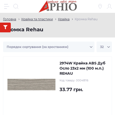
Головна
Крайка та пластики
Крайка
Кромка Rehau
Кромка Rehau
2974W Крайка ABS Дуб
Осло 23х2 мм (100 м.п.)
REHAU
Код товару:
00048116
33.77 грн.