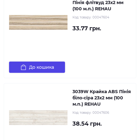
Пінія флітвуд 23х2 мм
(100 м.п.) REHAU
Код товару:
00047604
33.77 грн.
До кошика
3039W Крайка ABS Пінія
біло-сіра 23х2 мм (100
м.п.) REHAU
Код товару:
00047606
38.54 грн.