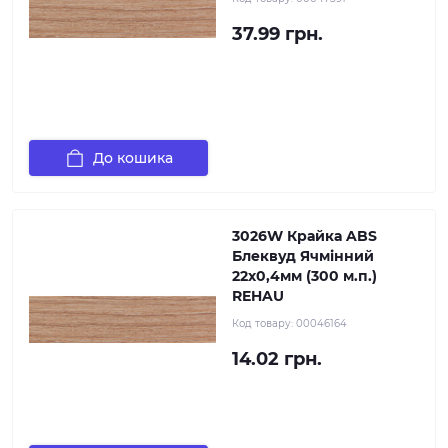
37.99 грн.
До кошика
3026W Крайка ABS
Блеквуд Ячмінний
22х0,4мм (300 м.п.)
REHAU
Код товару:
00046164
14.02 грн.