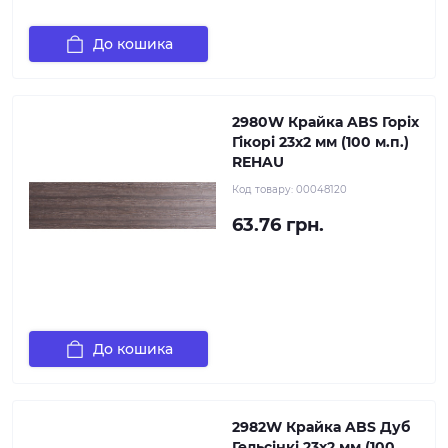
До кошика
2980W Крайка ABS Горіх
Гікорі 23х2 мм (100 м.п.)
REHAU
Код товару:
00048120
63.76 грн.
До кошика
2982W Крайка ABS Дуб
Гельсінкі 23х2 мм (100