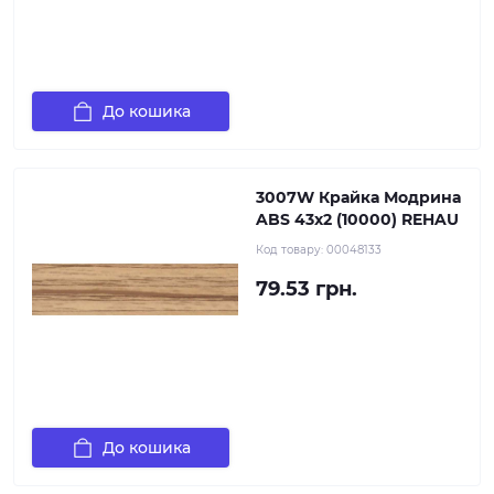
До кошика
3007W Крайка Модрина
ABS 43х2 (10000) REHAU
Код товару:
00048133
79.53 грн.
До кошика