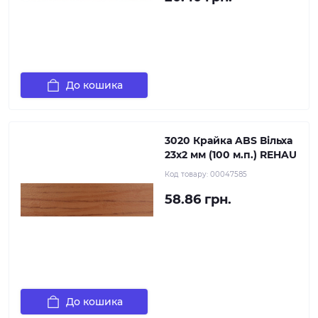
До кошика
3020 Крайка ABS Вільха
23х2 мм (100 м.п.) REHAU
Код товару:
00047585
58.86 грн.
До кошика