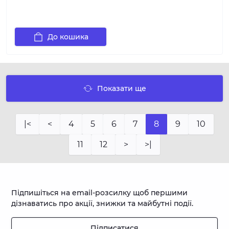
До кошика
Показати ще
|<
<
4
5
6
7
8
9
10
11
12
>
>|
Підпишіться на email-розсилку щоб першими
дізнаватись про акції, знижки та майбутні події.
Підписатися