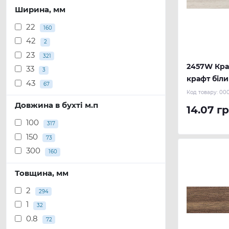
Ширина, мм
22
160
42
2
23
321
2457W Кра
33
3
крафт біли
43
67
(300 м.п.)
Код товару:
000
Довжина в бухті м.п
14.07 гр
100
317
150
73
300
160
Товщина, мм
2
294
1
32
0.8
72