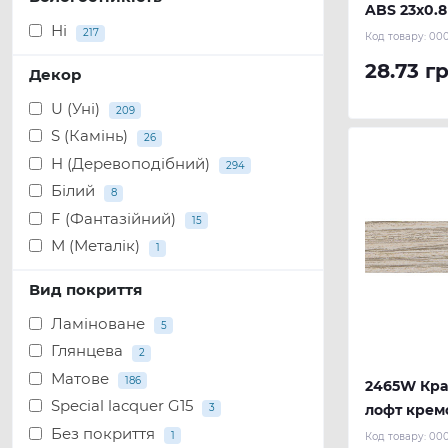
ABS 23х0.8
Ні
REHAU
217
Код товару:
00
28.73 гр
Декор
U (Уні)
209
S (Камінь)
26
H (Деревоподібний)
294
Білий
8
F (Фантазійний)
15
М (Металік)
1
Вид покриття
Ламіноване
5
Глянцева
2
Матове
186
2465W Кра
Special lacquer G15
3
лофт кремо
Без покриття
м.п.) REHA
1
Код товару:
00