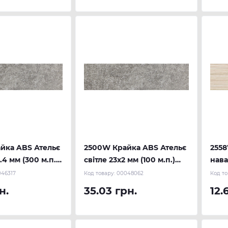
йка ABS Ательє
2500W Крайка ABS Ательє
255
.4 мм (300 м.п.)
світле 23х2 мм (100 м.п.)
нава
REHAU
м.п.
46317
Код товару:
00048062
Код то
н.
35.03 грн.
12.