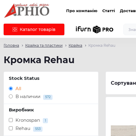
Про компанію
Статті
Достав
Каталог товарів
Головна
Крайка та пластики
Крайка
Кромка Rehau
Кромка Rehau
Stock Status
Сортуван
All
В наличии
572
Виробник
Kronospan
1
Rehau
553