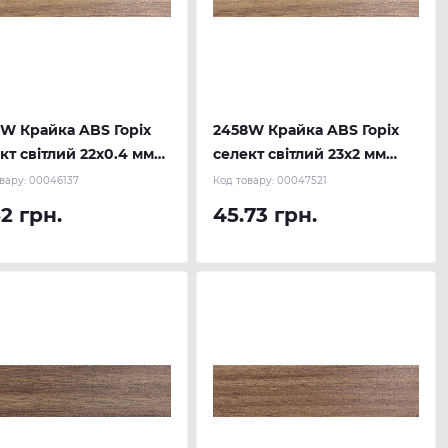
W Крайка ABS Горіх
2458W Крайка ABS Горіх
кт світлий 22х0.4 мм
селект світлий 23х2 мм
 м.п.) REHAU
(100 м.п.) REHAU
вару:
00046137
Код товару:
00047521
52 грн.
45.73 грн.