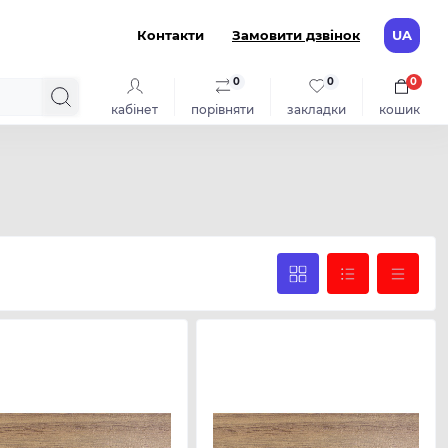
Контакти
Замовити дзвінок
UA
0
0
0
кабінет
порівняти
закладки
кошик