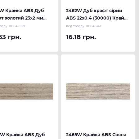
1W Крайка ABS Дуб
2462W Дуб крафт сірий
т золотий 23х2 мм
ABS 22х0.4 (30000) Крайка
 м.п.) REHAU
REHAU
вару:
00047527
Код товару:
00046141
63 грн.
16.18 грн.
2W Крайка ABS Дуб
2465W Крайка ABS Сосна