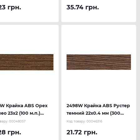
23 грн.
35.74 грн.
4W Крайка ABS Орех
2498W Крайка ABS Рустер
ео 23х2 (100 м.п.)
темний 22х0.4 мм (300
AU
м.п.) REHAU
вару:
00048057
Код товару:
00046316
28 грн.
21.72 грн.