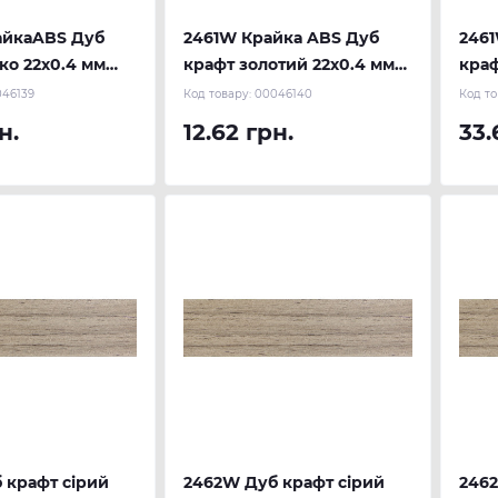
айкаABS Дуб
2461W Крайка ABS Дуб
246
ко 22х0.4 мм
крафт золотий 22х0.4 мм
краф
 REHAU
(300 м.п.) REHAU
(100
46139
Код товару:
00046140
Код то
н.
12.62 грн.
33.
 крафт сірий
2462W Дуб крафт сірий
246