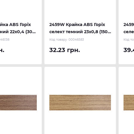
йка ABS Горіх
2459W Крайка ABS Горіх
2459
ний 22х0,4 (300
селект темний 23х0,8 (150
селе
U
м.п.) REHAU
м.п.
46138
Код товару:
00046583
Код то
н.
32.23 грн.
39.