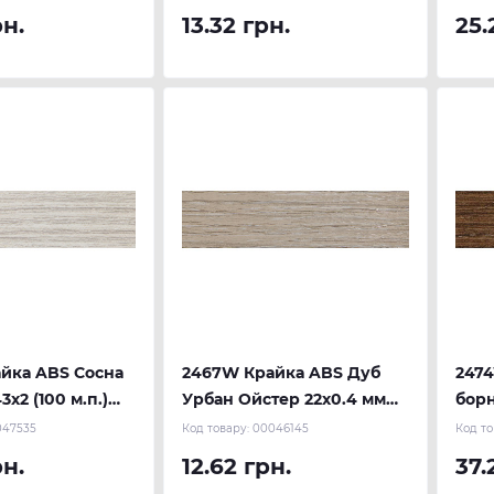
рн.
13.32 грн.
25.
йка ABS Сосна
2467W Крайка ABS Дуб
247
3х2 (100 м.п.)
Урбан Ойстер 22х0.4 мм
борн
(300 м.п.) REHAU
REH
047535
Код товару:
00046145
Код то
рн.
12.62 грн.
37.