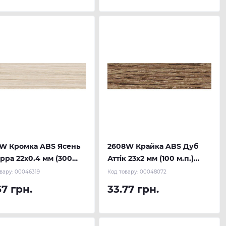
8W Кромка ABS Ясень
2608W Крайка ABS Дуб
рра 22х0.4 мм (300
Аттік 23х2 мм (100 м.п.)
) REHAU
REHAU
вару:
00046319
Код товару:
00048072
67 грн.
33.77 грн.