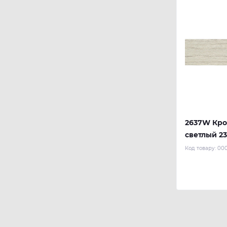
2637W Кро
светлый 23
REHAU
Код товару:
00