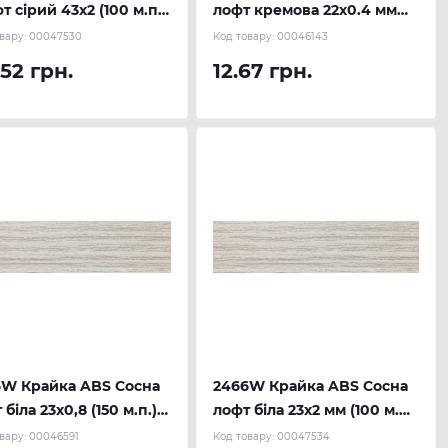
т сірий 43х2 (100 м.п.)
лофт кремова 22х0.4 мм
AU
(300 м.п.) REHAU
вару:
00047530
Код товару:
00046143
.52 грн.
12.67 грн.
6W Крайка ABS Сосна
2466W Крайка ABS Сосна
 біла 23х0,8 (150 м.п.)
лофт біла 23х2 мм (100 м.п.)
AU
REHAU
вару:
00046591
Код товару:
00047534