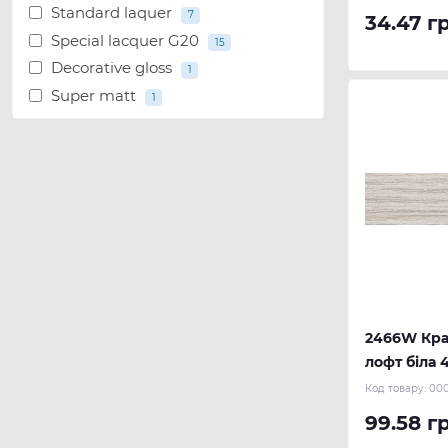
Standard laquer
7
34.47 г
Special lacquer G20
15
Decorative gloss
1
Super matt
1
2466W Кра
лофт біла 4
REHAU
Код товару:
00
99.58 г