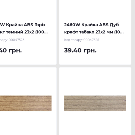
W Крайка ABS Горіх
2460W Крайка ABS Дуб
кт темний 23х2 (100
крафт табако 23х2 мм (100
) REHAU
м.п.) REHAU
вару:
00047523
Код товару:
00047525
40 грн.
39.40 грн.