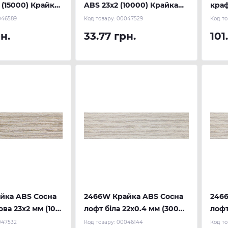
 (15000) Крайка
ABS 23х2 (10000) Крайка
краф
REHAU
REH
046589
Код товару:
00047529
Код то
н.
33.77 грн.
101
йка ABS Сосна
2466W Крайка ABS Сосна
246
ва 23х2 мм (100
лофт біла 22х0.4 мм (300
лофт
U
м.п.) REHAU
REH
047532
Код товару:
00046144
Код то