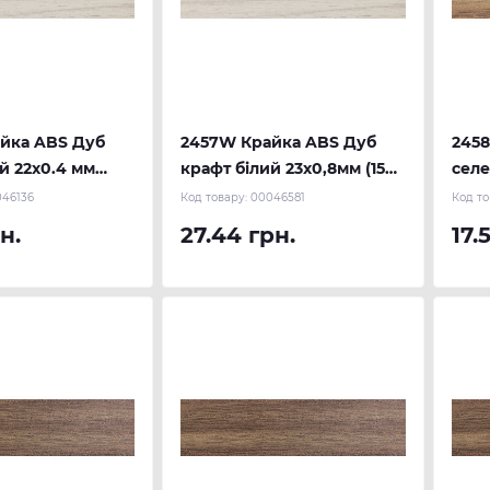
йка ABS Дуб
2457W Крайка ABS Дуб
2458
й 22х0.4 мм
крафт білий 23х0,8мм (150
селе
 REHAU
м.п.) REHAU
(300
46136
Код товару:
00046581
Код то
н.
27.44 грн.
17.