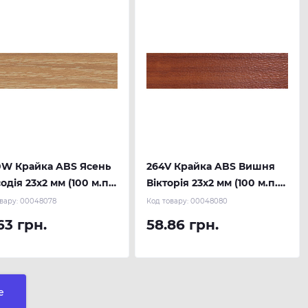
0W Крайка ABS Ясень
264V Крайка ABS Вишня
одія 23х2 мм (100 м.п.)
Вікторія 23х2 мм (100 м.п.)
AU
REHAU
вару:
00048078
Код товару:
00048080
63 грн.
58.86 грн.
е