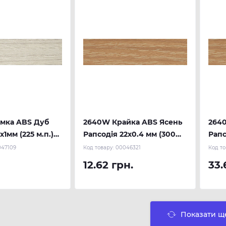
мка ABS Дуб
2640W Крайка ABS Ясень
264
х1мм (225 м.п.)
Рапсодія 22х0.4 мм (300
Рапс
м.п.) REHAU
REH
047109
Код товару:
00046321
Код то
12.62 грн.
33.
Показати щ