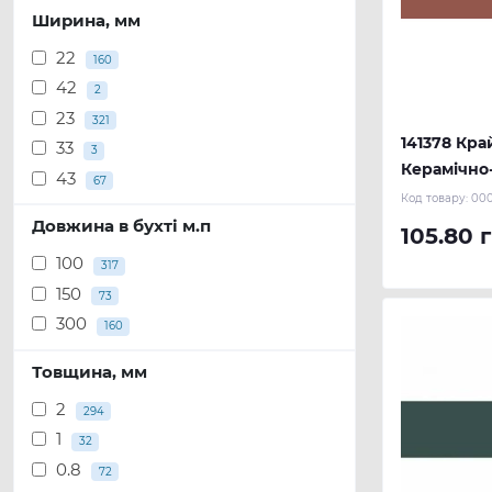
Ширина, мм
22
160
42
2
23
321
141378 Кра
33
3
Керамічно
43
67
мм (100 м.
Код товару:
00
Довжина в бухті м.п
105.80 
100
317
150
73
300
160
Товщина, мм
2
294
1
32
0.8
72