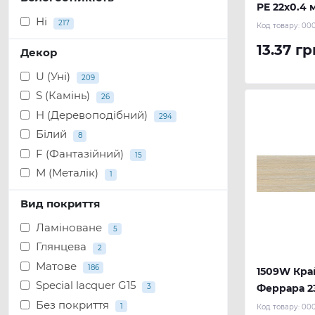
PE 22х0.4 м
Ні
REHAU
217
Код товару:
00
13.37 гр
Декор
U (Уні)
209
S (Камінь)
26
H (Деревоподібний)
294
Білий
8
F (Фантазійний)
15
М (Металік)
1
Вид покриття
Ламіноване
5
Глянцева
2
Матове
186
1509W Кра
Special lacquer G15
3
Феррара 23
Без покриття
REHAU
1
Код товару:
00