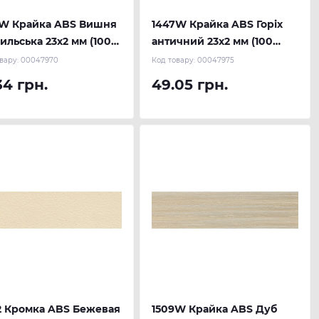
8W Крайка ABS Вишня
1447W Крайка ABS Горіх
ильська 23х2 мм (100
античний 23х2 мм (100
) REHAU
м.п.) REHAU
вару:
00047970
Код товару:
00047975
34 грн.
49.05 грн.
2 Кромка ABS Бежевая
1509W Крайка ABS Дуб