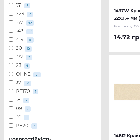
131
5
1437W Кра
223
2
22х0.4 мм 
147
48
Код товару:
000
142
17
14.72 гр
414
16
20
15
172
2
23
9
OHNE
51
37
13
РЕ170
1
18
2
09
2
36
1
PE20
3
14612 Кра
Вологостійкість