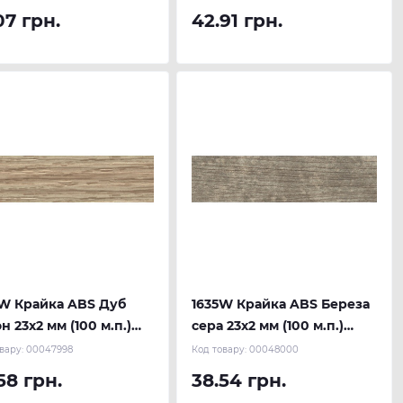
07 грн.
42.91 грн.
W Крайка ABS Дуб
1635W Крайка ABS Береза
н 23х2 мм (100 м.п.)
сера 23х2 мм (100 м.п.)
AU
REHAU
вару:
00047998
Код товару:
00048000
58 грн.
38.54 грн.