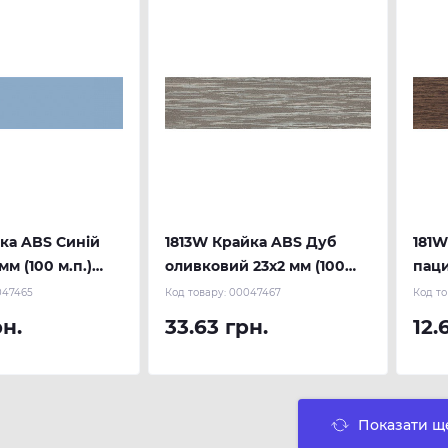
йка ABS Синій
1813W Крайка ABS Дуб
181W
мм (100 м.п.)
оливковий 23х2 мм (100
паци
м.п.) REHAU
(300
047465
Код товару:
00047467
Код то
рн.
33.63 грн.
12.
Показати щ