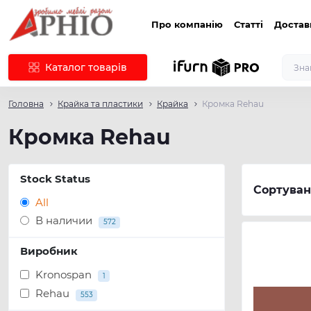
Про компанію
Статті
Достав
Каталог товарів
Головна
Крайка та пластики
Крайка
Кромка Rehau
Кромка Rehau
Stock Status
Сортуван
All
В наличии
572
Виробник
Kronospan
1
Rehau
553