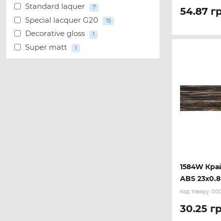
Standard laquer
7
54.87 г
Special lacquer G20
15
Decorative gloss
1
Super matt
1
1584W Кра
ABS 23х0.8
Код товару:
00
30.25 г