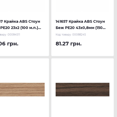
57 Крайка ABS Стоун
141657 Крайка ABS Стоун
PE20 23х2 (100 м.п.)
Беж PE20 43х0,8мм (150
AU
м.п.) REHAU
вару:
00084511
Код товару:
00088245
06 грн.
81.27 грн.