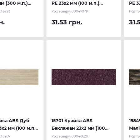
м (300 м.п.)
PE 23х2 мм (100 м.п.)
PE 3
REHAU
046293
Код товару:
00047979
Код то
н.
31.53 грн.
31.
йка ABS Дуб
15701 Крайка ABS
1584
х2 мм (100 м.п.)
Баклажан 23х2 мм (100
Малі
м.п.) REHAU
REH
047987
Код товару:
00048628
Код то