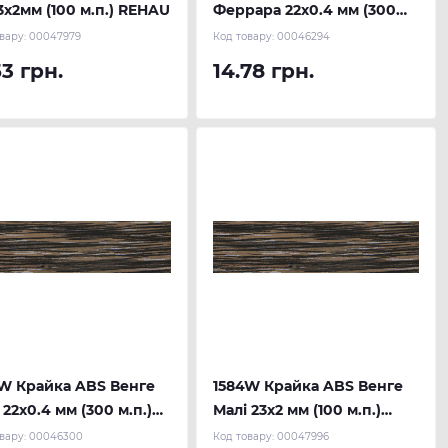
3х2мм (100 м.п.) REHAU
Феррара 22х0.4 мм (300
м.п.) REHAU
вару:
00047979
Код товару:
00046294
53 грн.
14.78 грн.
W Крайка ABS Венге
1584W Крайка ABS Венге
 22х0.4 мм (300 м.п.)
Малі 23х2 мм (100 м.п.)
AU
REHAU
вару:
00046300
Код товару:
00047996