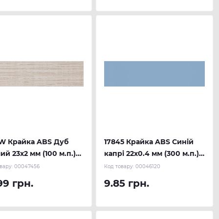
W Крайка ABS Дуб
17845 Крайка ABS Синій
лий 23х2 мм (100 м.п.)
капрі 22х0.4 мм (300 м.п.)
AU
REHAU
вару:
00047456
Код товару:
00046120
99 грн.
9.85 грн.