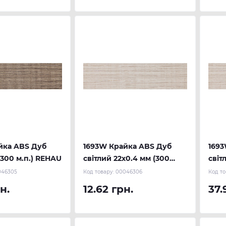
йка ABS Дуб
1693W Крайка ABS Дуб
1693
(300 м.п.) REHAU
світлий 22х0.4 мм (300
світ
м.п.) REHAU
REH
046305
Код товару:
00046306
Код то
н.
12.62 грн.
37.