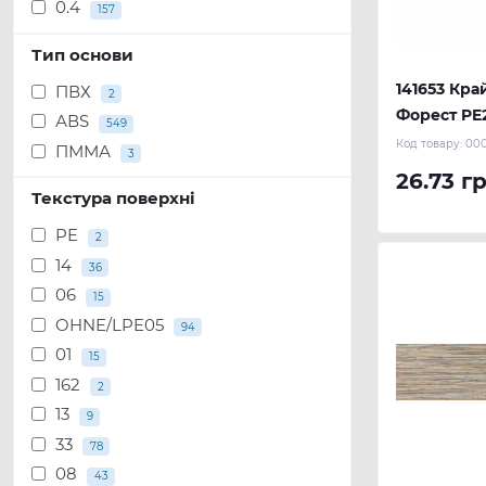
0.4
157
Тип основи
141653 Кра
ПВХ
2
Форест PE2
АВS
549
м.п.) REHA
Код товару:
00
ПММА
3
26.73 гр
Текстура поверхні
PE
2
14
36
06
15
OHNE/LPE05
94
01
15
162
2
13
9
33
78
08
43