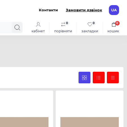
Контакти
Замовити дзвінок
UA
0
0
0
кабінет
порівняти
закладки
кошик