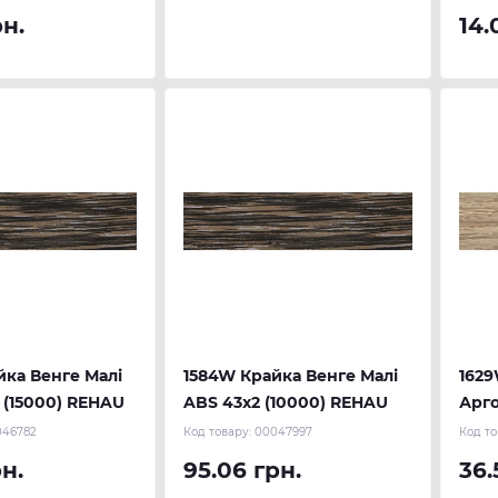
рн.
14.
йка Венге Малі
1584W Крайка Венге Малі
1629
 (15000) REHAU
ABS 43х2 (10000) REHAU
Арго
REH
046782
Код товару:
00047997
Код то
рн.
95.06 грн.
36.