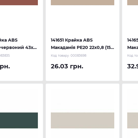
йка ABS
141651 Крайка ABS
1416
-червоний 43х1
Макадамія PE20 22х0,8 (150
Мака
п.) REHAU матова
м.п.) REHAU
м.п.
083835
Код товару:
00083698
Код то
грн.
26.03 грн.
32.