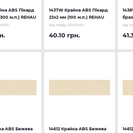
йка ABS Пікард
1437W Крайка ABS Пікард
143
(300 м.п.) REHAU
23х2 мм (100 м.п.) REHAU
браз
м.п.
46114
Код товару:
00047454
Код то
н.
40.10 грн.
41.
йка ABS Бежева
14612 Крайка ABS Бежева
1461