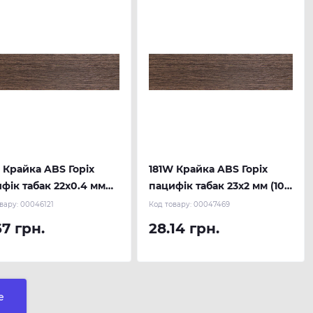
 Крайка ABS Горіх
181W Крайка ABS Горіх
фік табак 22х0.4 мм
пацифік табак 23х2 мм (100
 м.п.) REHAU
м.п.) REHAU
вару:
00046121
Код товару:
00047469
67 грн.
28.14 грн.
е