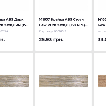
йка ABS Дарк
141657 Крайка ABS Стоун
1416
0 23х0,8мм (150
Беж PE20 23х0,8 (150 м.п.)
Беж 
U
REHAU
REH
088244
Код товару:
00084512
Код то
н.
25.93 грн.
33.