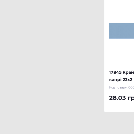
17845 Кра
капрі 23х2 
REHAU
Код товару:
00
28.03 г