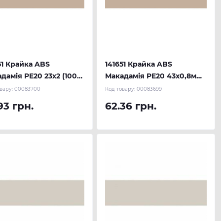
51 Крайка ABS
141651 Крайка ABS
дамія PE20 23х2 (100
Макадамія PE20 43х0,8мм
) REHAU
(150 м.п.) REHAU
вару:
00083700
Код товару:
00083699
93 грн.
62.36 грн.