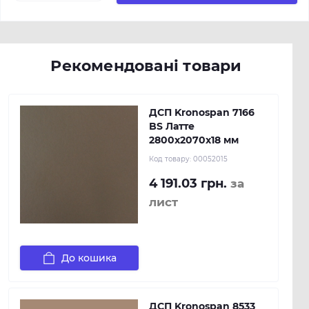
Рекомендовані товари
ДСП Kronospan 7166
BS Латте
2800x2070x18 мм
Код товару:
00052015
4 191.03 грн.
за
лист
До кошика
ДСП Kronospan 8533