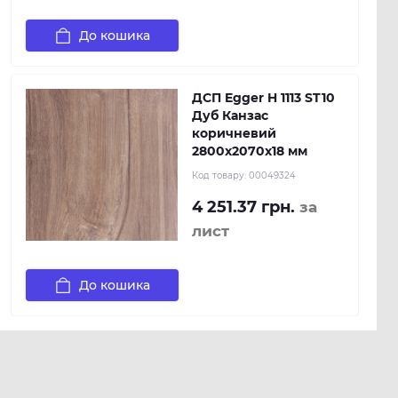
До кошика
ДСП Egger H 1113 ST10
Дуб Канзас
коричневий
2800х2070х18 мм
Код товару:
00049324
4 251.37 грн.
за
лист
До кошика