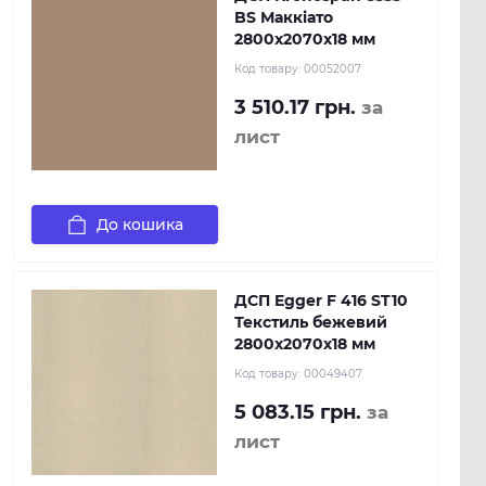
BS Маккіато
2800x2070x18 мм
Код товару:
00052007
3 510.17 грн.
за
лист
До кошика
ДСП Egger F 416 ST10
Текстиль бежевий
2800х2070х18 мм
Код товару:
00049407
5 083.15 грн.
за
лист