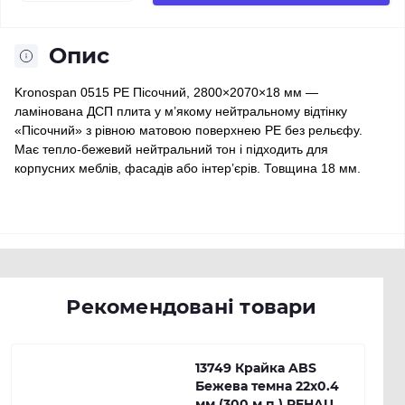
Опис
Kronospan 0515 PE Пісочний, 2800×2070×18 мм —
ламінована ДСП плита у м’якому нейтральному відтінку
«Пісочний» з рівною матовою поверхнею PE без рельєфу.
Має тепло-бежевий нейтральний тон і підходить для
корпусних меблів, фасадів або інтер’єрів. Товщина 18 мм.
Рекомендовані товари
13749 Крайка ABS
Бежева темна 22х0.4
мм (300 м.п.) REHAU