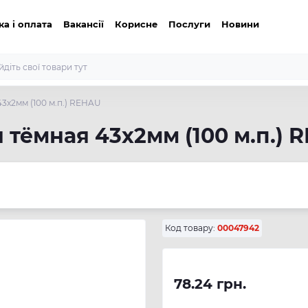
ка і оплата
Вакансії
Корисне
Послуги
Новини
3х2мм (100 м.п.) REHAU
 тёмная 43х2мм (100 м.п.) 
Код товару:
00047942
78.24 грн.