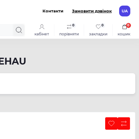
Контакти
Замовити дзвінок
UA
0
0
0
кабінет
порівняти
закладки
кошик
REHAU