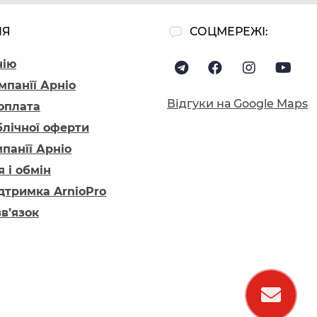
ІЯ
СОЦМЕРЕЖІ:
нію
мпанїї Арніо
Відгуки на Google Maps
 оплата
блічної оферти
панїї Арніо
 і обмін
ідтримка ArnioPro
зв’язок