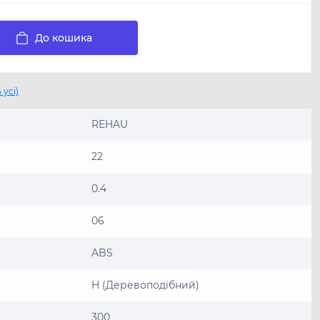
До кошика
 усі)
REHAU
22
0.4
06
ABS
H (Деревоподібний)
300