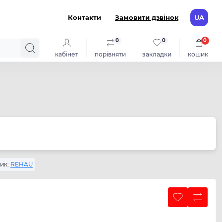
Контакти
Замовити дзвінок
UA
0
0
0
кабінет
порівняти
закладки
кошик
ик:
REHAU