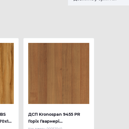
 BS
ДСП Kronospan 9455 PR
70х18
Горіх Гварнері
2800x2070x18 мм
Код товару:
00052040