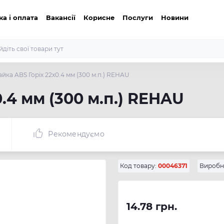
ка і оплата
Вакансії
Корисне
Послуги
Новини
айка ABS Горіх 22х0.4 мм (300 м.п.) REHAU
.4 мм (300 м.п.) REHAU
Рекомендуємо
Код товару:
00046371
Виробн
14.78 грн.