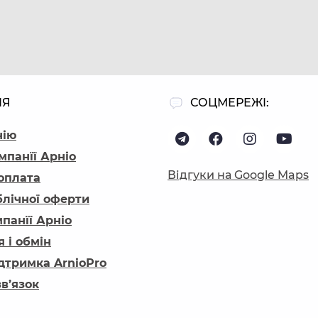
ІЯ
СОЦМЕРЕЖІ:
нію
мпанїї Арніо
Відгуки на Google Maps
 оплата
блічної оферти
панїї Арніо
 і обмін
ідтримка ArnioPro
зв’язок