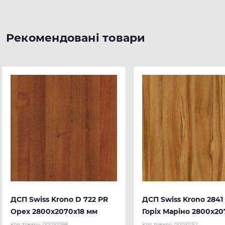
Рекомендовані товари
ДСП Swiss Krono D 722 PR
ДСП Swiss Krono 2841
Орех 2800х2070х18 мм
Горіх Маріно 2800х20
мм
Код товару:
00051098
Код товару:
00051152