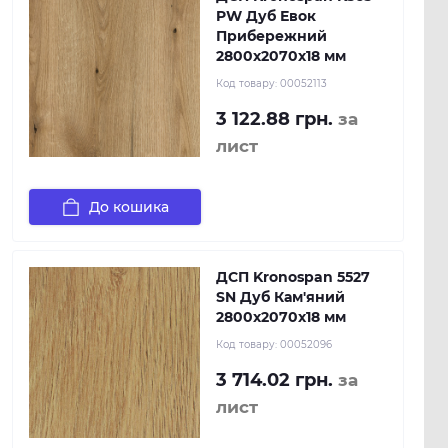
PW Дуб Евок
Прибережний
2800х2070х18 мм
Код товару:
00052113
3 122.88 грн.
за
лист
До кошика
ДСП Kronospan 5527
SN Дуб Кам'яний
2800x2070x18 мм
Код товару:
00052096
3 714.02 грн.
за
лист