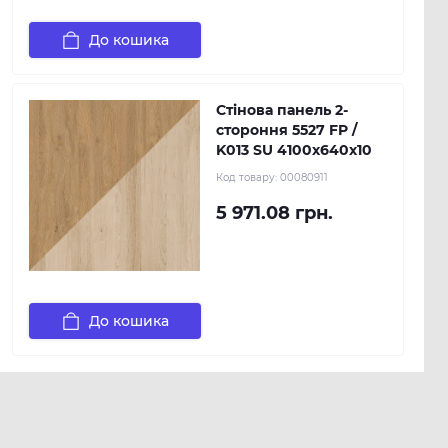
До кошика
Стінова панель 2-
стороння 5527 FP /
K013 SU 4100х640х10
Код товару:
00080911
5 971.08 грн.
До кошика