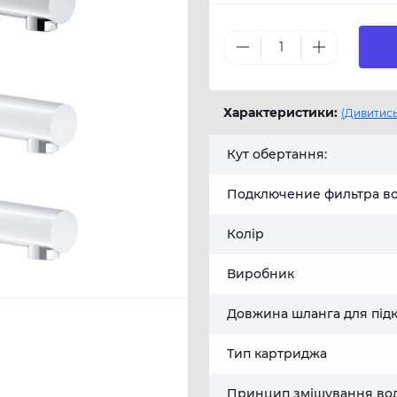
Характеристики:
(Дивитись
Кут обертання:
Подключение фильтра во
Колір
Виробник
Довжина шланга для під
Тип картриджа
Принцип змішування во