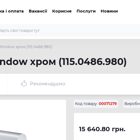
ка і оплата
Вакансії
Корисне
Послуги
Новини
Window хром (115.0486.980)
ndow хром (115.0486.980)
Рекомендуємо
Код товару:
00071279
Виробн
15 640.80 грн.