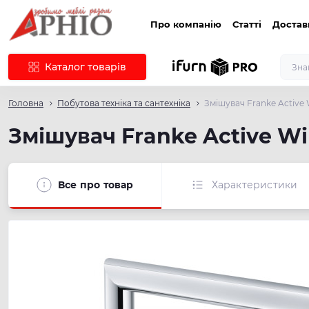
Про компанію
Статті
Достав
Каталог товарів
Головна
Побутова техніка та сантехніка
Змішувач Franke Active 
Змішувач Franke Active Wi
Все про товар
Характеристики