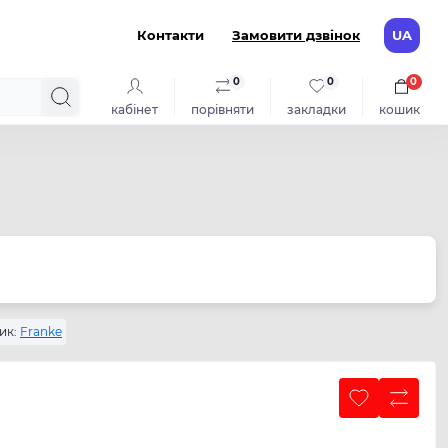
Контакти
Замовити дзвінок
UA
0
0
0
кабінет
порівняти
закладки
кошик
ик:
Franke