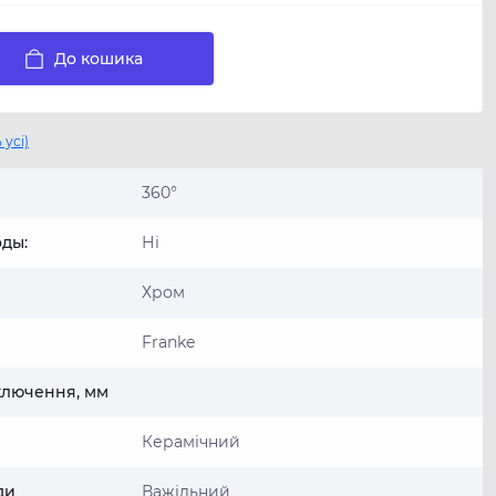
До кошика
 усі)
360°
ды:
Ні
Хром
Franke
ключення, мм
Керамічний
ди
Важільний