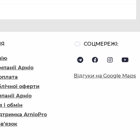
ІЯ
СОЦМЕРЕЖІ:
нію
мпанїї Арніо
Відгуки на Google Maps
 оплата
блічної оферти
панїї Арніо
 і обмін
ідтримка ArnioPro
зв’язок