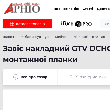
Про компанію
Статті
Достав
Каталог товарів
Головна
Меблева фурнітура
Меблеві петлі
Завіси d 35 з дотя
Завіс накладний GTV DCHC
монтажної планки
Все про товар
Характеристики