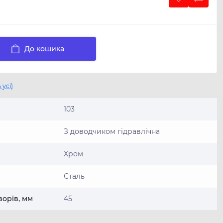
До кошика
 усі)
103
З доводчиком гідравлічна
Хром
Сталь
ворів, мм
45