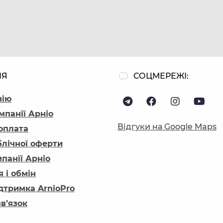
ІЯ
СОЦМЕРЕЖІ:
нію
мпанїї Арніо
Відгуки на Google Maps
 оплата
блічної оферти
панїї Арніо
 і обмін
ідтримка ArnioPro
зв’язок