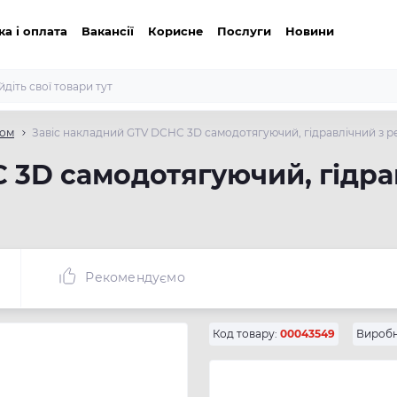
ка і оплата
Вакансії
Корисне
Послуги
Новини
гом
Завіс накладний GTV DCHC 3D самодотягуючий, гідравлічний з 
 3D самодотягуючий, гідр
Рекомендуємо
Код товару:
00043549
Виробн