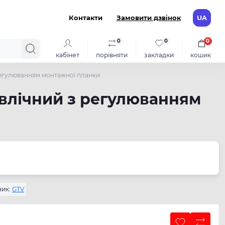
Контакти
Замовити дзвінок
UA
0
0
0
кабінет
порівняти
закладки
кошик
регулюванням монтажної планки
авлічний з регулюванням
ик:
GTV