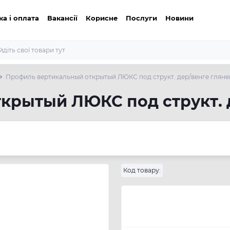
ка і оплата
Вакансії
Корисне
Послуги
Новини
Профиль вертикальный открытый ЛЮКС под структ. дер/венге глянец
рытый ЛЮКС под структ. д
Код товару: