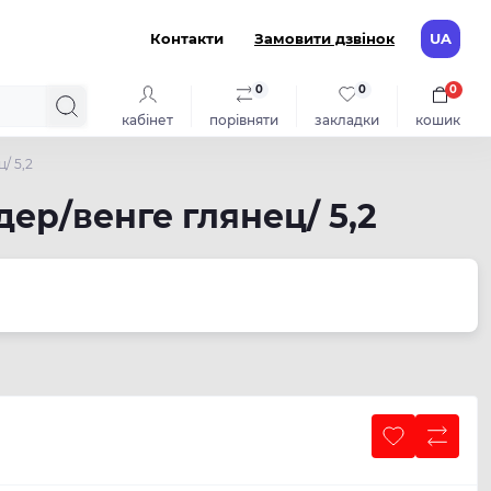
Контакти
Замовити дзвінок
UA
0
0
0
кабінет
порівняти
закладки
кошик
/ 5,2
ер/венге глянец/ 5,2