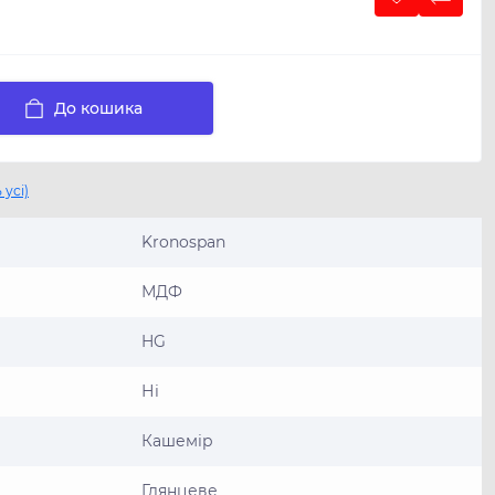
До кошика
 усі)
Kronospan
МДФ
HG
Ні
Кашемір
Глянцеве