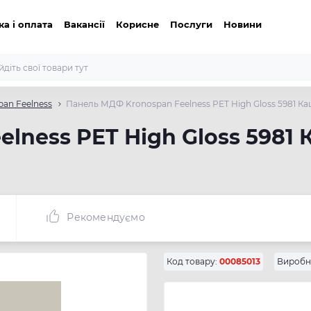
ка і оплата
Вакансії
Корисне
Послуги
Новини
an Feelness
Панель МДФ Kronospan Feelness PET High Gloss 5981 Каш
ness PET High Gloss 5981 
Рекомендуємо
Код товару:
00085013
Виробн