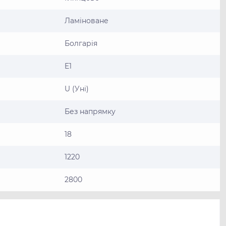
Ламіноване
Болгарія
E1
U (Уні)
Без напрямку
18
1220
2800