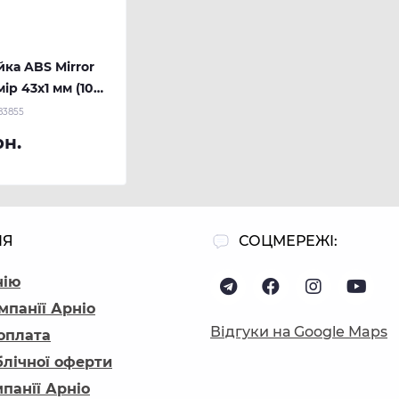
йка ABS Mirror
ір 43х1 мм (100
U глянець
83855
рн.
ІЯ
СОЦМЕРЕЖІ:
нію
мпанїї Арніо
Відгуки на Google Maps
 оплата
блічної оферти
панїї Арніо