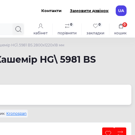
Контакти
Замовити дзвінок
UA
0
0
0
кабінет
порівняти
закладки
кошик
емір HG\ 5981 BS 2800х1220х18 мм
Кашемір HG\ 5981 BS
ик:
Kronospan