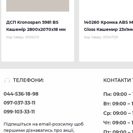
ДСП Kronospan 5981 BS
140260 Кромка ABS Mi
Кашемір 2800x2070x18 мм
Gloss Кашемир 23х1мм
м.п.) REHAU глянец
Код товару:
00052115
Код товару:
00047129
ТЕЛЕФОНИ:
КОНТАКТИ 
044-536-18-98
Пн: 09:00 – 
097-037-33-11
Вт: 09:00 – 
099-103-33-11
Ср: 09:00 – 
Чт: 09:00 – 
Підпишіться на email-розсилку щоб
першими дізнаватись про акції,
Пт: 09:00 – 