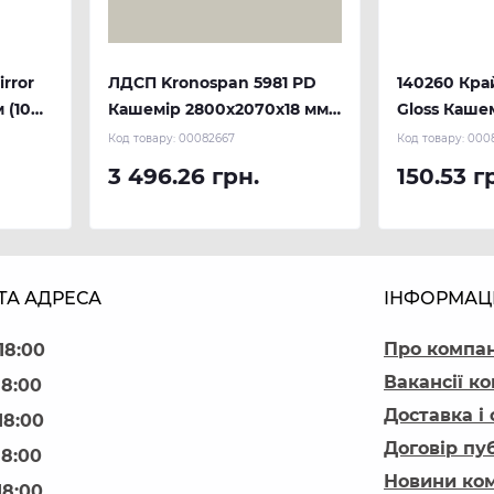
rror
ЛДСП Kronospan 5981 PD
140260 Кра
 (100
Кашемір 2800х2070х18 мм
Gloss Кашем
NEW
м.п.) REHA
Код товару:
00082667
Код товару:
000
3 496.26 грн.
150.53 г
ТА АДРЕСА
ІНФОРМАЦ
Про компа
18:00
Вакансії ко
18:00
Доставка і
18:00
Договір пу
18:00
Новини ком
18:00