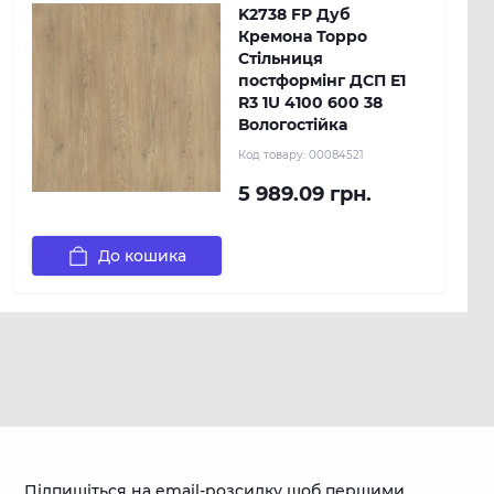
K2738 FP Дуб
Кремона Торро
Стільниця
постформінг ДСП Е1
R3 1U 4100 600 38
Вологостійка
Код товару:
00084521
5 989.09 грн.
До кошика
Підпишіться на email-розсилку щоб першими