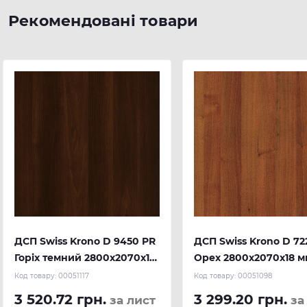
Рекомендовані товари
ДСП Swiss Krono D 9450 PR
ДСП Swiss Krono D 72
Горіх темний 2800х2070х18
Орех 2800х2070х18 м
мм
Код товару:
00051117
Код товару:
00051098
3 520.72 грн.
3 299.20 грн.
за лист
за