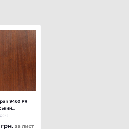
pan 9460 PR
нський
18 мм
52042
 грн.
за лист