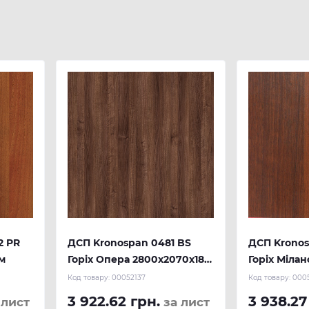
2 PR
ДСП Kronospan 0481 BS
ДСП Kronos
м
Горіх Опера 2800x2070x18
Горіх Міла
мм
2800x2070x
Код товару:
00052137
Код товару:
000
3 922.62 грн.
3 938.27
 лист
за лист