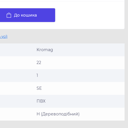
До кошика
 усі)
Kromag
22
1
SE
ПВХ
H (Деревоподібний)