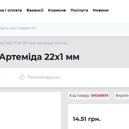
ка і оплата
Вакансії
Корисне
Послуги
Новини
g ПВХ 17.06 SЕ Горіх Артеміда 22х1 мм
 Артеміда 22х1 мм
Рекомендуємо
Код товару:
00048819
Виробн
14.51 грн.