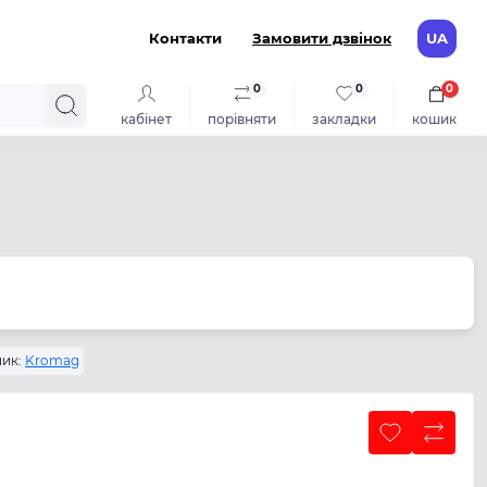
Контакти
Замовити дзвінок
UA
0
0
0
кабінет
порівняти
закладки
кошик
ик:
Kromag