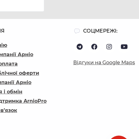
ІЯ
СОЦМЕРЕЖІ:
нію
мпанїї Арніо
Відгуки на Google Maps
 оплата
блічної оферти
панїї Арніо
 і обмін
ідтримка ArnioPro
зв’язок