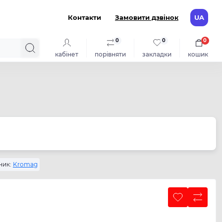
Контакти
Замовити дзвінок
UA
0
0
0
кабінет
порівняти
закладки
кошик
ник:
Kromag