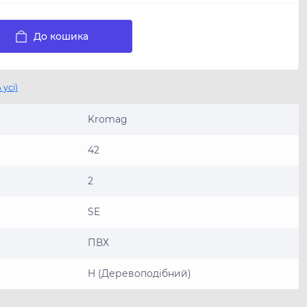
До кошика
 усі)
Kromag
42
2
SE
ПВХ
H (Деревоподібний)