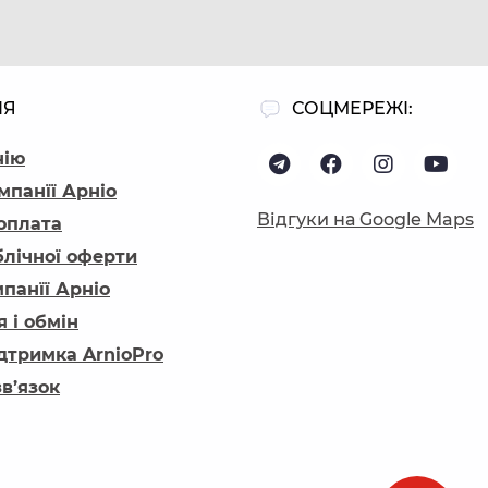
ІЯ
СОЦМЕРЕЖІ:
нію
мпанїї Арніо
Відгуки на Google Maps
 оплата
блічної оферти
панїї Арніо
 і обмін
ідтримка ArnioPro
зв’язок