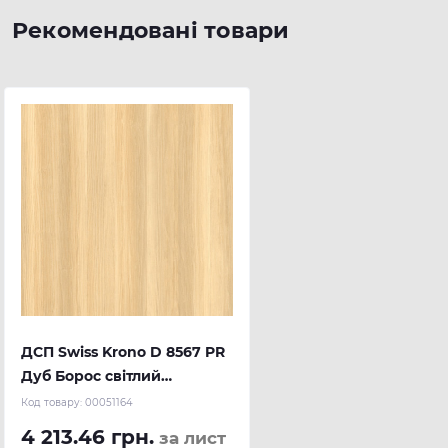
Рекомендовані товари
ДСП Swiss Krono D 8567 PR
Дуб Борос світлий
2800х2070х18 мм
Код товару:
00051164
4 213.46 грн.
за лист