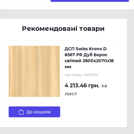
Рекомендовані товари
ДСП Swiss Krono D
8567 PR Дуб Борос
світлий 2800х2070х18
мм
Код товару:
00051164
4 213.46 грн.
за
лист
До кошика