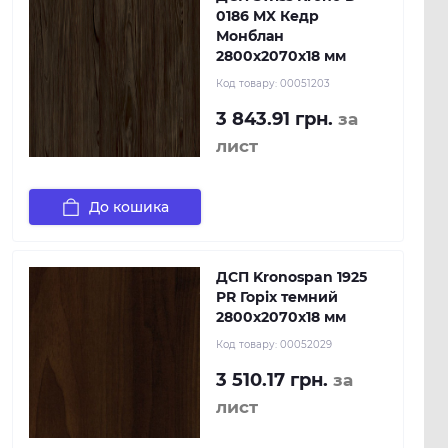
0186 MX Кедр
Монблан
2800х2070х18 мм
Код товару:
00051203
3 843.91 грн.
за
лист
До кошика
ДСП Kronospan 1925
PR Горіх темний
2800x2070x18 мм
Код товару:
00052029
3 510.17 грн.
за
лист