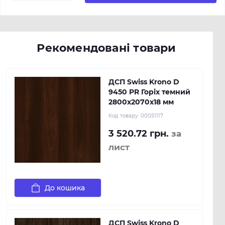
Рекомендовані товари
ДСП Swiss Krono D
9450 PR Горіх темний
2800х2070х18 мм
Код товару:
00051117
3 520.72 грн.
за
лист
До кошика
ДСП Swiss Krono D