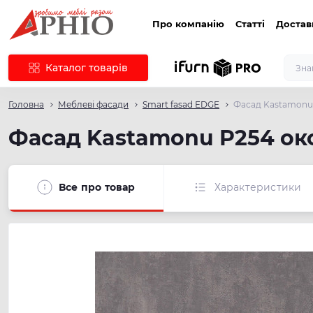
Про компанію
Статті
Достав
Каталог товарів
Головна
Меблеві фасади
Smart fasad EDGE
Фасад Kastamonu 
Фасад Kastamonu P254 окс
Все про товар
Характеристики