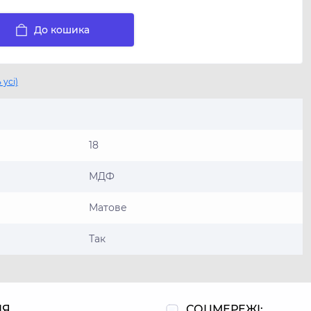
До кошика
 усі)
18
МДФ
Матове
Так
ІЯ
СОЦМЕРЕЖІ: