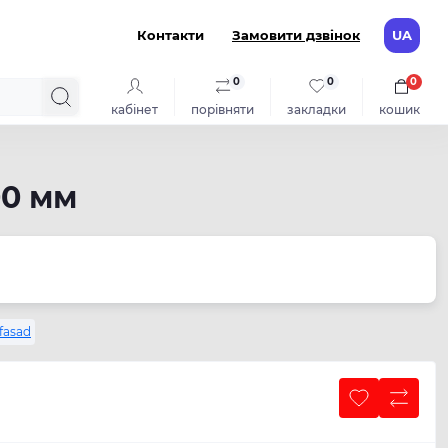
Контакти
Замовити дзвінок
UA
0
0
0
кабінет
порівняти
закладки
кошик
00 мм
fasad