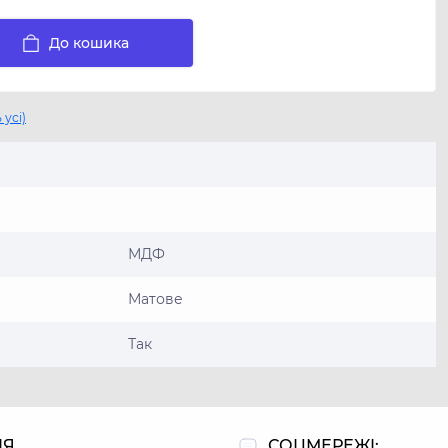
До кошика
 усі)
МДФ
Матове
Так
ІЯ
СОЦМЕРЕЖІ: