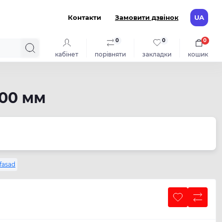
Контакти
Замовити дзвінок
UA
0
0
0
кабінет
порівняти
закладки
кошик
00 мм
fasad