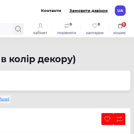
Контакти
Замовити дзвінок
UA
0
0
0
кабінет
порівняти
закладки
кошик
в колір декору)
fasad