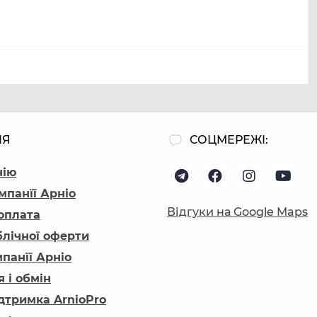
ІЯ
СОЦМЕРЕЖІ:
нію
мпанїї Арніо
Відгуки на Google Maps
 оплата
блічної оферти
панїї Арніо
 і обмін
ідтримка ArnioPro