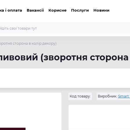
ка і оплата
Вакансії
Корисне
Послуги
Новини
ротня сторона в колір декору)
ливовий (зворотня сторона 
Код товару:
Виробник:
Smart 