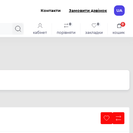
Контакти
Замовити дзвінок
UA
0
0
0
кабінет
порівняти
закладки
кошик