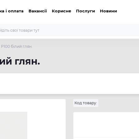
ка і оплата
Вакансії
Корисне
Послуги
Новини
P100 білий глян.
ий глян.
Код товару: