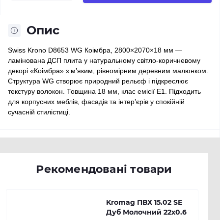
Опис
Swiss Krono D8653 WG Коімбра, 2800×2070×18 мм —
ламінована ДСП плита у натуральному світло-коричневому
декорі «Коімбра» з м’яким, рівномірним деревним малюнком.
Структура WG створює природний рельєф і підкреслює
текстуру волокон. Товщина 18 мм, клас емісії E1. Підходить
для корпусних меблів, фасадів та інтер’єрів у спокійній
сучасній стилістиці.
Рекомендовані товари
Kromag ПВХ 15.02 SЕ
Дуб Молочний 22х0.6