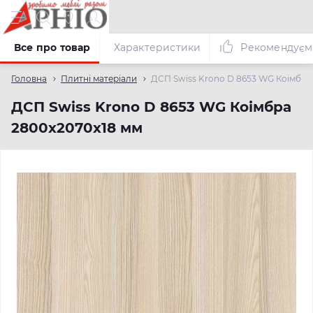
Все про товар
Характеристики
Рекомендуєм
Головна
Плитні матеріали
ДСП Swiss Krono D 8653 WG Коімбра
ДСП Swiss Krono D 8653 WG Коімбра
2800х2070х18 мм