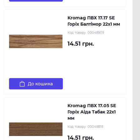
Kromag ПВХ 17.17 SЕ
Горіх Балтімор 22х1 мм
Код товару:
00048909
14.51 грн.
До кошика
Kromag ПВХ 17.05 SЕ
Горіх Аіда Табак 22х1
мм
Код товару:
00048818
14.51 грн.