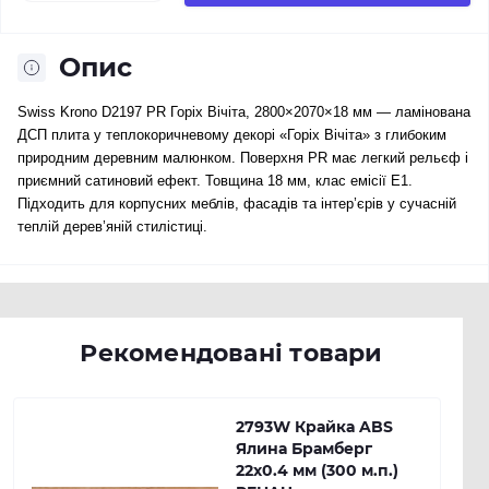
Опис
Swiss Krono D2197 PR Горіх Вічіта, 2800×2070×18 мм — ламінована
ДСП плита у теплокоричневому декорі «Горіх Вічіта» з глибоким
природним деревним малюнком. Поверхня PR має легкий рельєф і
приємний сатиновий ефект. Товщина 18 мм, клас емісії E1.
Підходить для корпусних меблів, фасадів та інтер’єрів у сучасній
теплій дерев’яній стилістиці.
Рекомендовані товари
2793W Крайка ABS
Ялина Брамберг
22х0.4 мм (300 м.п.)