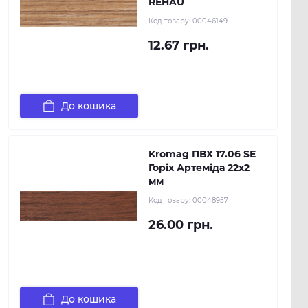
REHAU
Код товару:
00046149
12.67 грн.
До кошика
Kromag ПВХ 17.06 SЕ
Горіх Артеміда 22х2
мм
Код товару:
00048957
26.00 грн.
До кошика