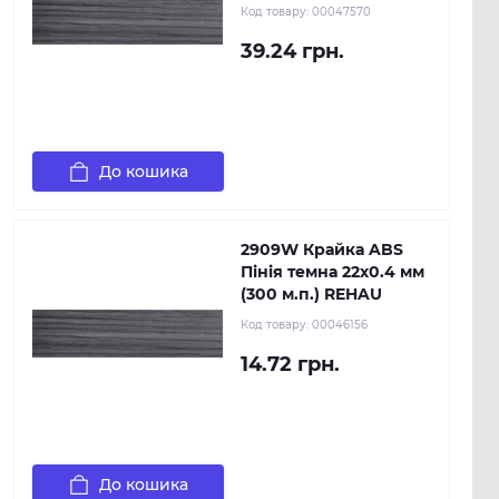
Код товару:
00047570
39.24 грн.
До кошика
2909W Крайка ABS
Пінія темна 22х0.4 мм
(300 м.п.) REHAU
Код товару:
00046156
14.72 грн.
До кошика